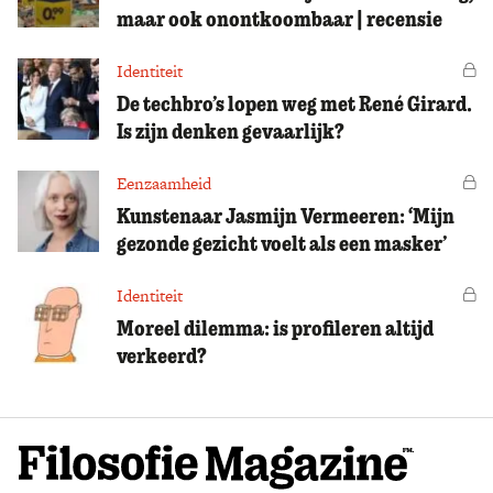
maar ook onontkoombaar | recensie
Identiteit
Vo
De techbro’s lopen weg met René Girard.
Is zijn denken gevaarlijk?
Eenzaamheid
Vo
Kunstenaar Jasmijn Vermeeren: ‘Mijn
gezonde gezicht voelt als een masker’
Identiteit
Vo
Moreel dilemma: is profileren altijd
verkeerd?