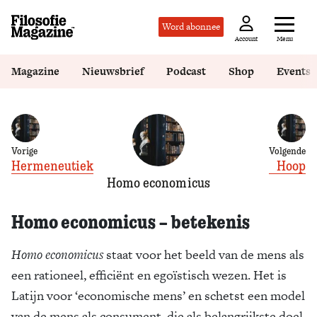
Word abonnee
Menu
Account
Magazine
Nieuwsbrief
Podcast
Shop
Events
Vorige
Volgende
Hermeneutiek
Hoop
Homo economicus
Homo economicus – betekenis
Homo economicus
staat voor het beeld van de mens als
een rationeel, efficiënt en egoïstisch wezen. Het is
Latijn voor ‘economische mens’ en schetst een model
van de mens als consument, die als belangrijkste doel