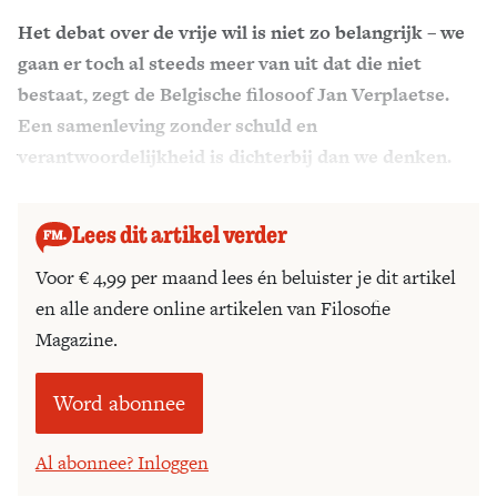
Het debat over de vrije wil is niet zo belangrijk – we
Zoek
gaan er toch al steeds meer van uit dat die niet
bestaat, zegt de Belgische filosoof Jan Verplaetse.
Een samenleving zonder schuld en
verantwoordelijkheid is dichterbij dan we denken.
Maar is dat wel zo erg?
Lees dit artikel verder
Voor € 4,99 per maand lees én beluister je dit artikel
en alle andere online artikelen van Filosofie
Magazine.
Word abonnee
Al abonnee? Inloggen