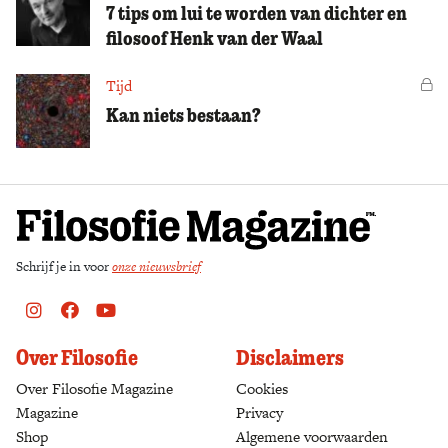
7 tips om lui te worden van dichter en
filosoof Henk van der Waal
Tijd
Vo
Kan niets bestaan?
Schrijf je in voor
onze nieuwsbrief
Instagram
Facebook
Youtube
Over Filosofie
Disclaimers
Over Filosofie Magazine
Cookies
Magazine
Privacy
Shop
(opens in a new tab)
Algemene voorwaarden