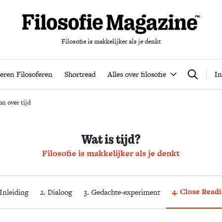
Filosofie is makkelijker als je denkt
nten
Podcast
Leren Filosoferen
Shortread
Alles over filos
eren Filosoferen
Shortread
Alles over filosofie
In
Zoeken
n over tijd
Wat is tijd?
Filosofie is makkelijker als je denkt
4. Close Read
 Inleiding
2. Dialoog
3. Gedachte-experiment