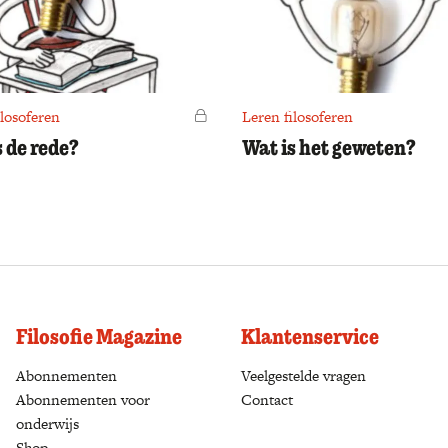
ilosoferen
Voor leden
Leren filosoferen
s de rede?
Wat is het geweten?
Filosofie Magazine
Klantenservice
Abonnementen
(opens in a new tab)
Veelgestelde vragen
Abonnementen voor
Contact
onderwijs
Shop
(opens in a new tab)