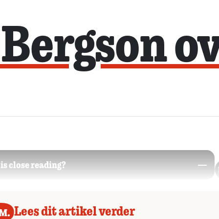
Bergson ov
is close reading?
Lees dit artikel verder