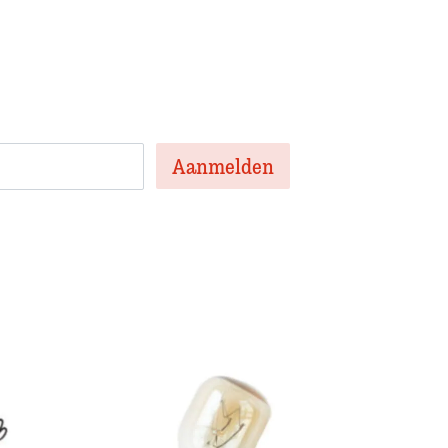
en nieuwsbrief met het laatste
te artikelen van de week en af en toe een