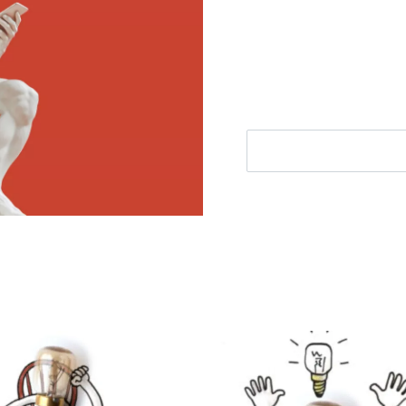
Ontvang elke woensdag e
filosofie nieuws, de bes
aanbieding.
E-mailadres