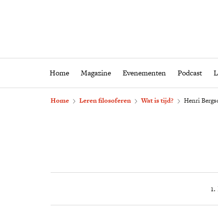
Home
Magazine
Eveneme
Home
Magazine
Evenementen
Podcast
L
Home
Leren filosoferen
Wat is tijd?
Henri Bergso
1.