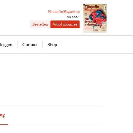
Filosofie Magazine
08-2026
Bestellen
Word abonnee
ofie
Word abonnee
loggen
Contact
Shop
ing