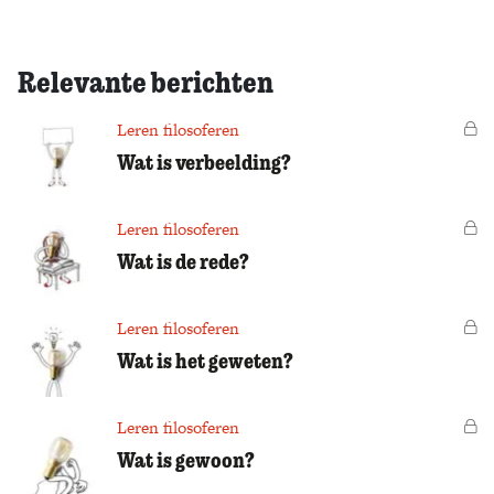
Relevante berichten
Leren filosoferen
Vo
Wat is verbeelding?
Leren filosoferen
Vo
Wat is de rede?
Leren filosoferen
Vo
Wat is het geweten?
Leren filosoferen
Vo
Wat is gewoon?