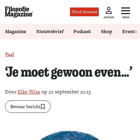
Word abonnee
Menu
Account
Magazine
Nieuwsbrief
Podcast
Shop
Events
Taal
‘Je moet gewoon even…’
Door
Elke Wiss
op 22 september 2023
Bewaar bericht