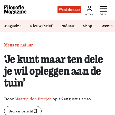
Word abonnee
Menu
Account
Magazine
Nieuwsbrief
Podcast
Shop
Events
Mens en natuur
‘Je kunt maar ten dele
je wil opleggen aan de
tuin’
Door
Maartje den Breejen
op 26 augustus 2020
Bewaar bericht