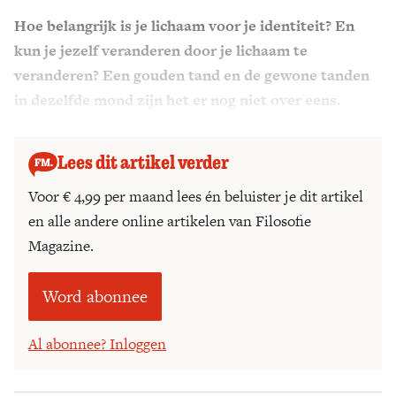
Hoe belangrijk is je lichaam voor je identiteit? En
Zoek
kun je jezelf veranderen door je lichaam te
veranderen? Een gouden tand en de gewone tanden
in dezelfde mond zijn het er nog niet over eens.
Lees dit artikel verder
Voor € 4,99 per maand lees én beluister je dit artikel
en alle andere online artikelen van Filosofie
Magazine.
Word abonnee
Al abonnee? Inloggen