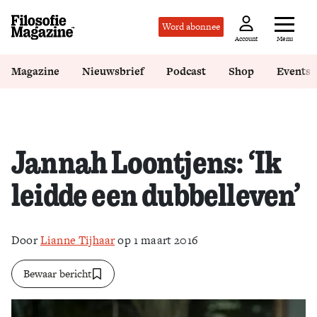
Word abonnee
Menu
Account
Magazine
Nieuwsbrief
Podcast
Shop
Events
Jannah Loontjens: ‘Ik
leidde een dubbelleven’
Door
Lianne Tijhaar
op 1 maart 2016
Bewaar bericht