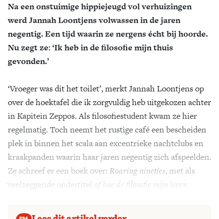
Na een onstuimige hippiejeugd vol verhuizingen
werd Jannah Loontjens volwassen in de jaren
negentig. Een tijd waarin ze nergens écht bij hoorde.
Nu zegt ze: ‘Ik heb in de filosofie mijn thuis
gevonden.’
‘Vroeger was dit het toilet’, merkt Jannah Loontjens op
over de hoektafel die ik zorgvuldig heb uitgekozen achter
in Kapitein Zeppos. Als filosofiestudent kwam ze hier
regelmatig. Toch neemt het rustige café een bescheiden
plek in binnen het scala aan excentrieke nachtclubs en
kraakpanden waarin haar jaren negentig zich afspeelden.
Ze schreef er een boek over:
Roaring nineties
, met als
veelzeggende ondertitel
of hoe de filosofie mijn leven
veranderde
.
Lees dit artikel verder