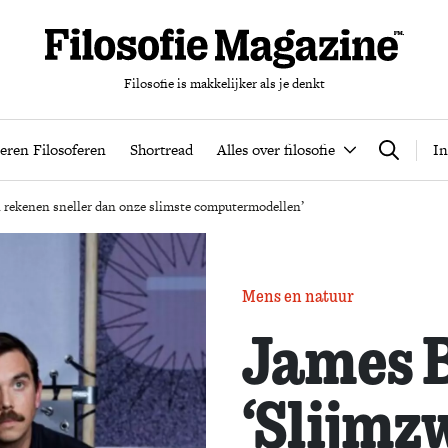
Filosofie is makkelijker als je denkt
nten
Podcast
Leren Filosoferen
Shortread
Alles over filos
eren Filosoferen
Shortread
Alles over filosofie
In
Zoeken
 rekenen sneller dan onze slimste computermodellen’
Mens en natuur
James B
‘Slijm