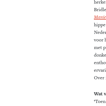
herke
Bridl
Manier
hippe
Neder
voor 
met pl
donke
entho
ervar
Over i
Wat v
‘
Toen