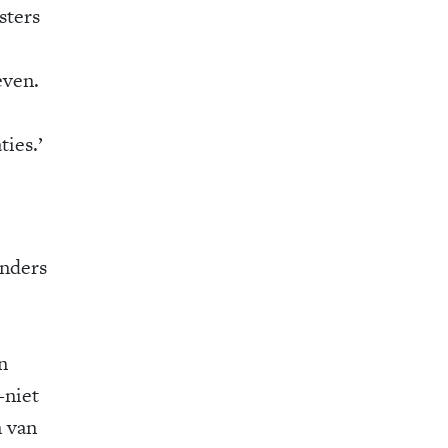
sters
even.
ties.’
anders
n
-niet
n van