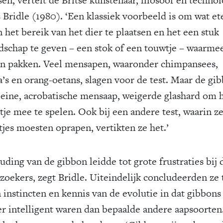
 Bridle (1980). ‘Een klassiek voorbeeld is om wat et
 het bereik van het dier te plaatsen en het een stuk
dschap te geven – een stok of een touwtje – waarme
an pakken. Veel mensapen, waaronder chimpansees,
a’s en orang-oetans, slagen voor de test. Maar de gi
leine, acrobatische mensaap, weigerde glashard om 
tje mee te spelen. Ook bij een andere test, waarin z
tjes moesten oprapen, vertikten ze het.’
uding van de gibbon leidde tot grote frustraties bij 
zoekers, zegt Bridle. Uiteindelijk concludeerden ze
n instincten en kennis van de evolutie in dat gibbons
r intelligent waren dan bepaalde andere aapsoorten