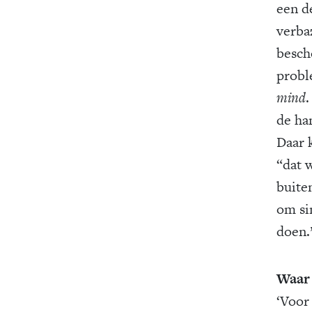
een de
verbaz
bescho
probl
mind
de han
Daar 
“dat 
buite
om si
doen.
Waar 
‘Voor