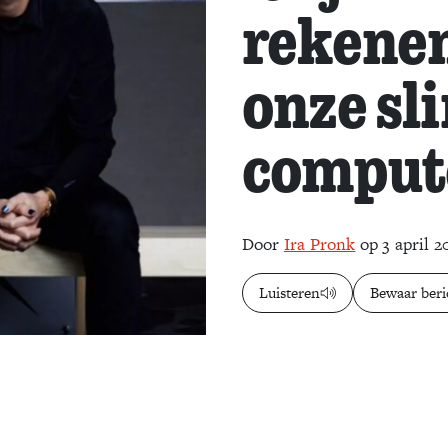
rekenen
onze sl
comput
Door
Ira Pronk
op 3 april 2
Luisteren
Bewaar beri