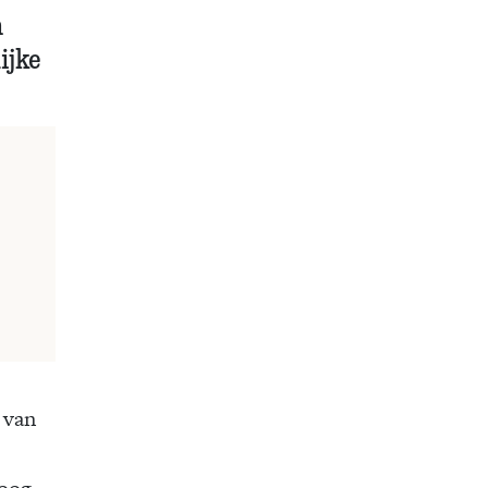
n
ijke
 van
loog