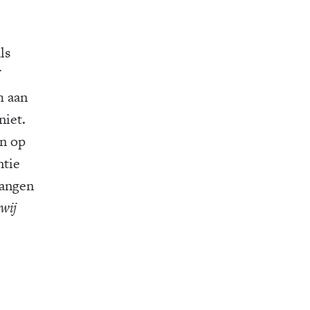
ls
m aan
niet.
en op
ntie
langen
wij