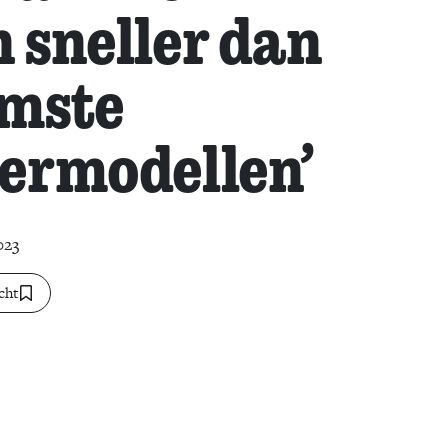
 sneller dan
imste
ermodellen’
023
cht