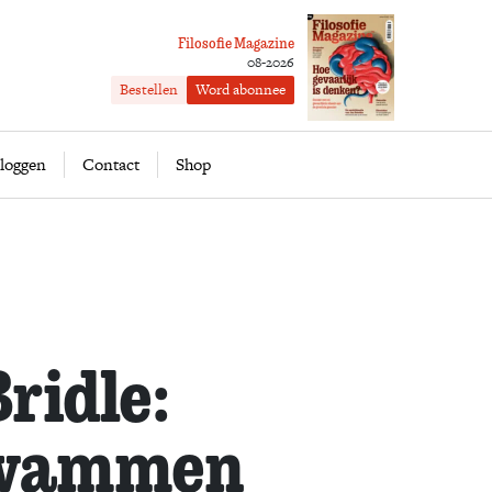
Filosofie Magazine
08-2026
Bestellen
Word abonnee
ofie
Word abonnee
loggen
Contact
Shop
ridle:
zwammen