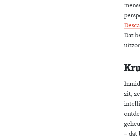
mense
persp
Desca
Dat b
uitzon
Kru
Inmid
zit, 
intel
ontde
geheu
– dat 