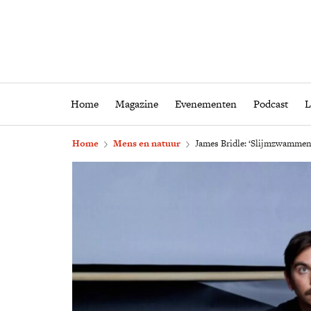
Home
Magazine
Eveneme
Home
Magazine
Evenementen
Podcast
L
Home
Mens en natuur
James Bridle: ‘Slijmzwammen