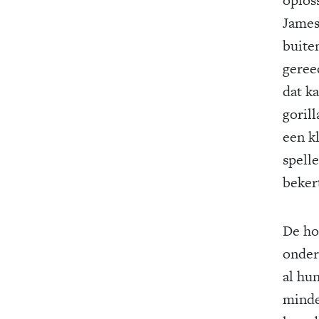
James
buiten
geree
dat k
gorill
een k
spelle
beker
De ho
onder
al hu
minde