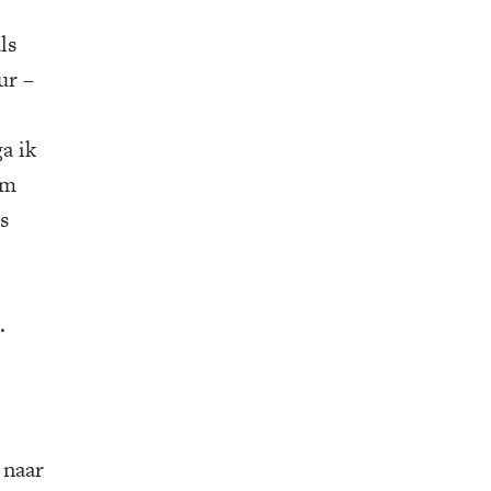
ls
ur –
a ik
om
s
.
 naar