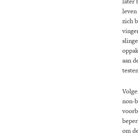
later 
leven
zich 
vinge
sling
oppak
aan d
testen
Volge
non-b
voorb
beperk
om de