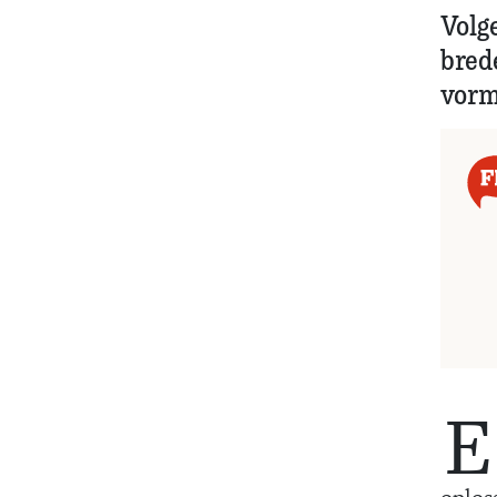
Volg
brede
vorm
E
oplos