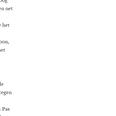
en net
e het
bbon,
het
e
de
 tegen
. Pas