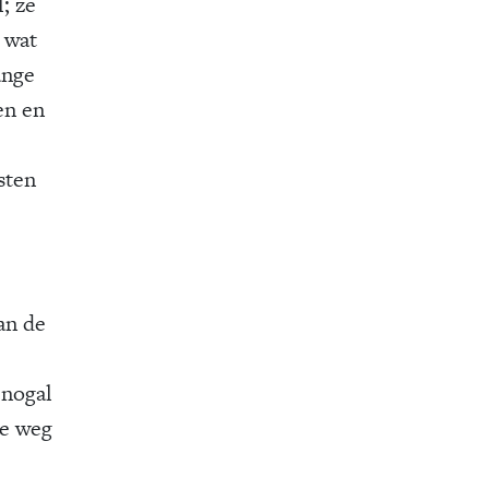
; ze
 wat
ange
en en
sten
an de
 nogal
de weg