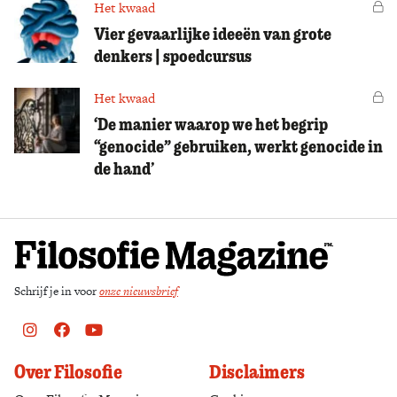
Het kwaad
Vo
Vier gevaarlijke ideeën van grote
denkers | spoedcursus
Het kwaad
Vo
‘De manier waarop we het begrip
“genocide” gebruiken, werkt genocide in
de hand’
Schrijf je in voor
onze nieuwsbrief
Instagram
Facebook
Youtube
Over Filosofie
Disclaimers