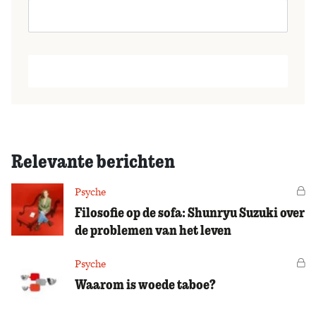
Relevante berichten
Psyche
Vo
Filosofie op de sofa: Shunryu Suzuki over
de problemen van het leven
Psyche
Vo
Waarom is woede taboe?