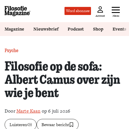
Word abonnee
Menu
Account
Magazine
Nieuwsbrief
Podcast
Shop
Events
Psyche
Filosofie op de sofa:
Albert Camus over zijn
wie je bent
Door
Marte Kaan
op 6 juli 2026
Luisteren
Bewaar bericht