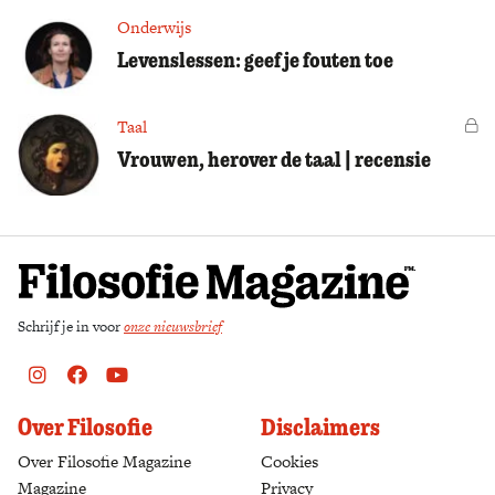
Onderwijs
Levenslessen: geef je fouten toe
Taal
Vo
Vrouwen, herover de taal | recensie
Schrijf je in voor
onze nieuwsbrief
Instagram
Facebook
Youtube
Over Filosofie
Disclaimers
Over Filosofie Magazine
Cookies
Magazine
Privacy