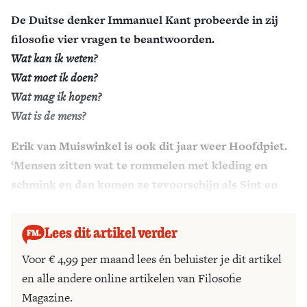
De Duitse denker Immanuel Kant probeerde in zij
Zoek
filosofie vier vragen te beantwoorden.
Wat kan ik weten?
Wat moet ik doen?
Wat mag ik hopen?
Wat is de mens?
Erik van Muiswinkel is ook dit jaar weer Hoofdpiet.
‘Mensen zitten wat te rommelen met kleding en
schmink en dan komen ze tevoorschijn als Sint en
Pieten en doet opeens iedereen mee.’
Lees dit artikel verder
Voor € 4,99 per maand lees én beluister je dit artikel
en alle andere online artikelen van Filosofie
Magazine.