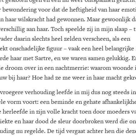
r bewondering voor dat de heftigheid van haar emot
an haar wilskracht had gewonnen. Maar gewoonlijk d
erschillig aan haar. Toch speelde zij in mijn slaap – t
vader daarin slechts heel zelden verscheen, als een
ekt onschadelijke figuur – vaak een heel belangrijke 
rde haar met Sartre, en we waren samen gelukkig. E
de droom over in een nachtmerrie: waarom woonde 
uw bij haar? Hoe had ze me weer in haar macht gek
vroegere verhouding leefde in mij dus nog steeds in
le vorm voort: een beminde en gehate afhankelijkh
e herleefde in zijn volle kracht toen door moeders va
ziekte en haar dood de sleur doorbroken werd die o
uding nu regelde. De tijd vergaat achter hen die dez