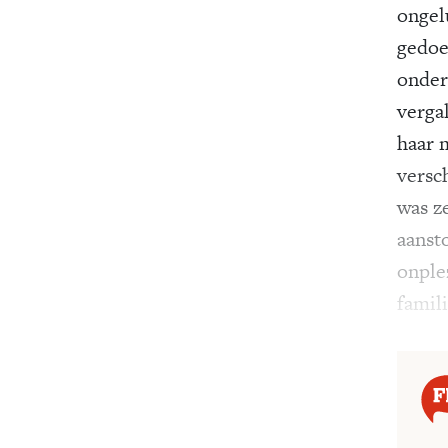
ongel
gedoe
onder
verga
haar 
versc
was ze
aansto
onple
famil