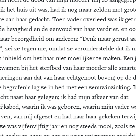
 ik het huis uit was, had ik nog maar zelden met grot
e aan haar gedacht. Toen vader overleed was ik getr
de hevigheid en de eenvoud van haar verdriet, en o
haar bezorgdheid om anderen: “Denk maar gerust a
f”, zei ze tegen me, omdat ze veronderstelde dat ik m
n inhield om het haar niet moeilijker te maken. Een 
 kwamen bij het sterfbed van haar moeder alle smarte
neringen aan dat van haar echtgenoot boven; op de 
e begrafenis lag ze in bed met een zenuwinzinking. I
cht naast haar gelegen; ik had mijn afkeer van dat
ijksbed, waarin ik was geboren, waarin mijn vader w
rven, van mij afgezet en had naar haar gekeken terwij
 ze was vijfenvijftig jaar en nog steeds mooi, zoals ze
et gesloten ogen en een nu weer ontspannen gezicht;