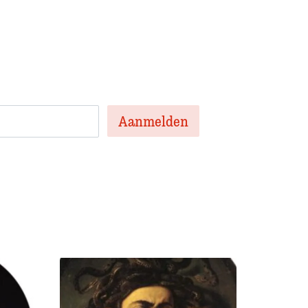
en nieuwsbrief met het laatste
te artikelen van de week en af en toe een