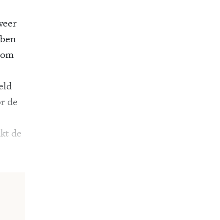
weer
bben
r om
eld
or de
kt de