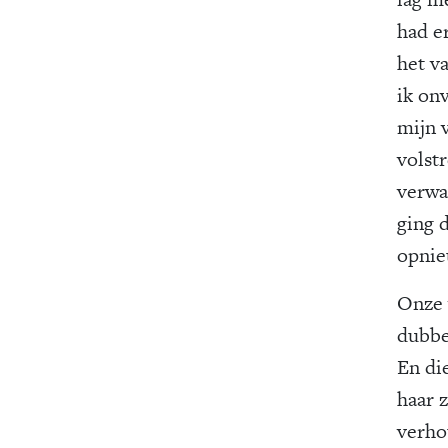
had e
het v
ik onv
mijn 
volstr
verwa
ging 
opnie
Onze 
dubbe
En di
haar 
verho