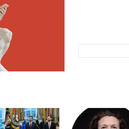
Ontvang elke woensdag e
filosofie nieuws, de bes
aanbieding.
E-mailadres