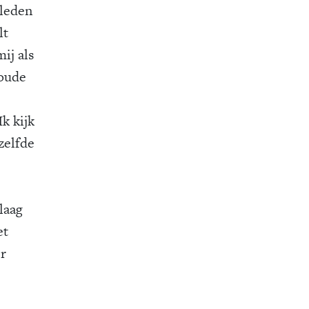
rleden
lt
ij als
 oude
k kijk
zelfde
laag
et
er