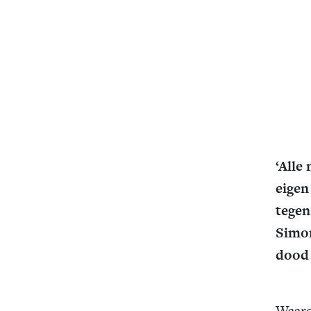
‘Alle
eigen
tegen
Simon
dood 
Waaro