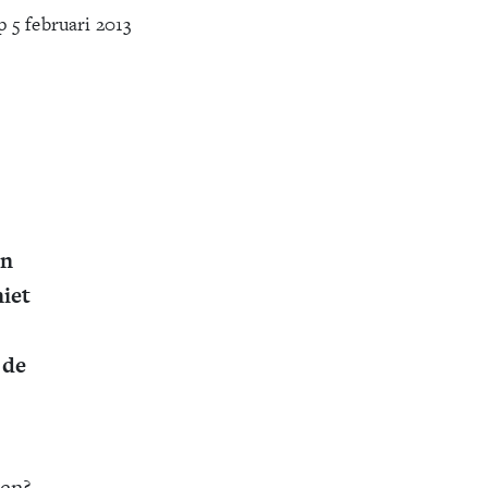
 5 februari 2013
jn
niet
 de
pen?