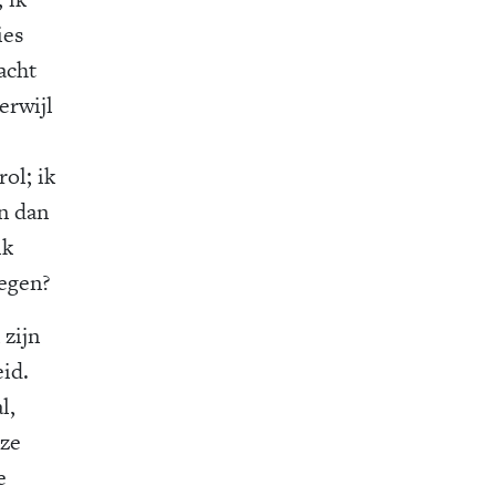
ies
acht
erwijl
rol; ik
n dan
ik
regen?
 zijn
eid.
l,
nze
e