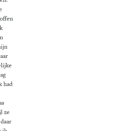
e
offen
ok
an
ijn
jaar
lijke
dag
k had
as
l ze
 daar
 ik