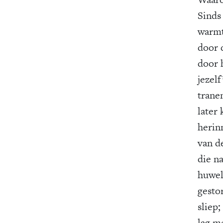
Sinds
warmt
door 
door 
jezel
trane
later
herin
van d
die na
huwel
gesto
sliep;
lag m