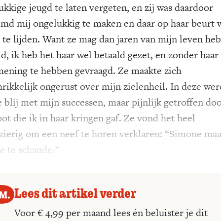
ukkige jeugd te laten vergeten, en zij was daardoor
md mij ongelukkig te maken en daar op haar beurt 
 te lijden. Want ze mag dan jaren van mijn leven he
ld, ik heb het haar wel betaald gezet, en zonder haa
mening te hebben gevraagd. Ze maakte zich
hrikkelijk ongerust over mijn zielenheil. In deze wer
 blij met mijn successen, maar pijnlijk getroffen do
ot die ik in haar kringen gaf. Ze vond het heel
zierig om een neef te horen verklaren: “Simone maa
ie te schande.”
Lees dit artikel verder
Voor € 4,99 per maand lees én beluister je dit