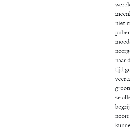
werel
ineen
niet 
puber
moede
neerg
naar d
tijd g
veert
groot
ze al
begri
nooit
kunne