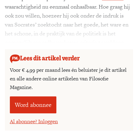
waarachtigheid nu eenmaal onhaalbaar. Hoe graag hij
ook zou willen, hoezeer hij ook onder de indruk is
van Socrates’ zoektocht naar het goede, het ware en
het schone, in de praktijk van de politiek is het
onmogelijk aan zulke verheven criteria te voldoen.
Lees dit artikel verder
Voor € 4,99 per maand lees én beluister je dit artikel
en alle andere online artikelen van Filosofie
Magazine.
Word abonnee
Al abonnee? Inloggen