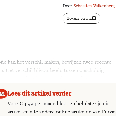
Door
Sebastien Valkenberg
Bewaar bericht
ofie kan het verschil maken, bewijzen twee recente
n. Het verschil bijvoorbeeld tussen onschuldig
genzitten of vrijkomen, zoals Lucia de B. weet.
Lees dit artikel verder
Voor € 4,99 per maand lees én beluister je dit
artikel en alle andere online artikelen van Filoso