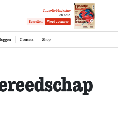
Filosofie Magazine
08-2026
Bestellen
Word abonnee
ofie
Word abonnee
loggen
Contact
Shop
ereedschap