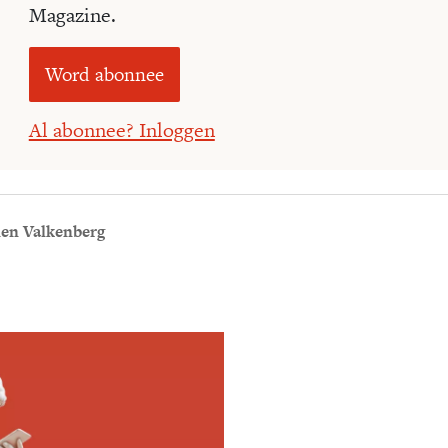
Magazine.
Word abonnee
Al abonnee? Inloggen
ien Valkenberg
Meld je aan voor
Ontvang elke woensdag e