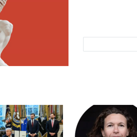
filosofie nieuws, de bes
aanbieding.
E-mailadres