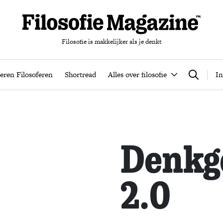
Filosofie is makkelijker als je denkt
nten
Podcast
Leren Filosoferen
Shortread
Alles over filos
eren Filosoferen
Shortread
Alles over filosofie
In
Zoeken
Denkg
2.0