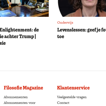
Onderwijs
Enlightenment: de
Levenslessen: geef je f
ie achter Trump |
toe
sie
Filosofie Magazine
Klantenservice
Abonnementen
(opens in a new tab)
Veelgestelde vragen
Abonnementen voor
Contact