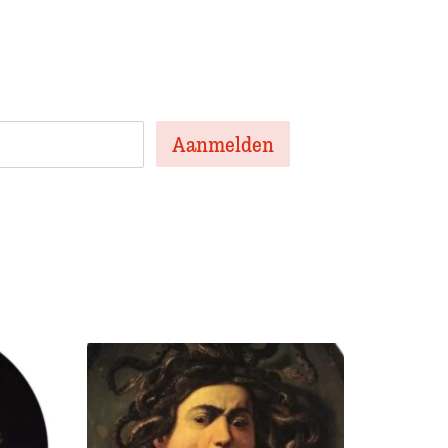
te artikelen van de week en af en toe een