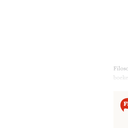
Filos
boeke
gevan