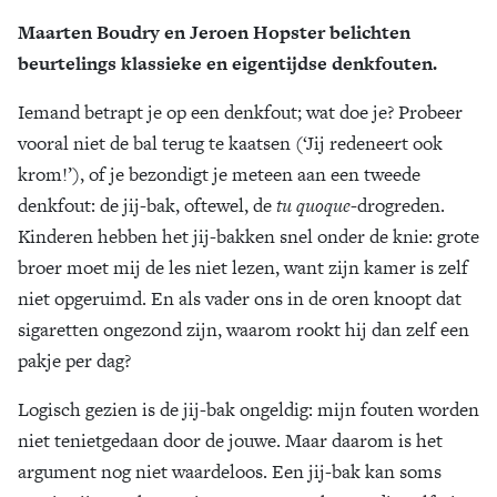
Maarten Boudry en Jeroen Hopster belichten
Zoek
beurtelings klassieke en eigentijdse denkfouten.
Iemand betrapt je op een denkfout; wat doe je? Probeer
vooral niet de bal terug te kaatsen (‘Jij redeneert ook
krom!’), of je bezondigt je meteen aan een tweede
denkfout: de jij-bak, oftewel, de
tu quoque
-drogreden.
Kinderen hebben het jij-bakken snel onder de knie: grote
broer moet mij de les niet lezen, want zijn kamer is zelf
niet opgeruimd. En als vader ons in de oren knoopt dat
sigaretten ongezond zijn, waarom rookt hij dan zelf een
pakje per dag?
Logisch gezien is de jij-bak ongeldig: mijn fouten worden
niet tenietgedaan door de jouwe. Maar daarom is het
argument nog niet waardeloos. Een jij-bak kan soms