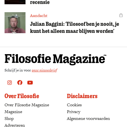
recensie
Aandacht
Vo
Julian Baggini: ‘Filosoof ben je nooit, je
kunt het alleen maar blijven worden’
Schrijf je in voor
onze nieuwsbrief
Instagram
Facebook
Youtube
Over Filosofie
Disclaimers
Over Filosofie Magazine
Cookies
Magazine
Privacy
Shop
(opens in a new tab)
Algemene voorwaarden
Adverteren