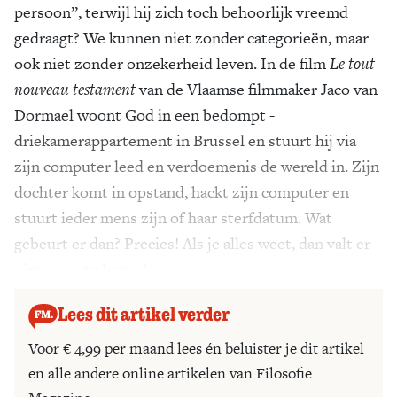
persoon”, terwijl hij zich toch behoorlijk vreemd
gedraagt? We kunnen niet zonder categorieën, maar
ook niet zonder onzekerheid leven. In de film
Le tout
nouveau testament
van de Vlaamse filmmaker Jaco van
Dormael woont God in een bedompt ­
driekamerappartement in Brussel en stuurt hij via
zijn computer leed en verdoemenis de wereld in. Zijn
dochter komt in opstand, hackt zijn computer en
stuurt ieder mens zijn of haar sterfdatum. Wat
gebeurt er dan? Precies! Als je alles weet, dan valt er
niet meer te leven.’
Lees dit artikel verder
Voor € 4,99 per maand lees én beluister je dit artikel
en alle andere online artikelen van Filosofie