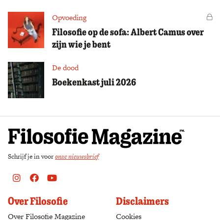
Opvoeding
Vo
Filosofie op de sofa: Albert Camus over
zijn wie je bent
De dood
Boekenkast juli 2026
Schrijf je in voor
onze nieuwsbrief
Instagram
Facebook
Youtube
Over Filosofie
Disclaimers
Over Filosofie Magazine
Cookies