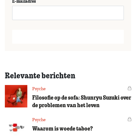
E-mailadres
Relevante berichten
Psyche
Vo
Filosofie op de sofa: Shunryu Suzuki over
de problemen van het leven
Psyche
Vo
Waarom is woede taboe?