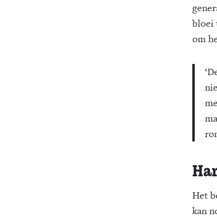
gener
bloei 
om he
‘D
ni
me
ma
ro
Har
Het be
kan n