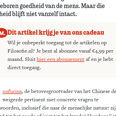
eboren goedheid van de mens. Maar die
eid blijft niet vanzelf intact.
Dit artikel krijg je van ons cadeau
Wil je onbeperkt toegang tot de artikelen op
Filosofie.nl? Je bent al abonnee vanaf €4,99 per
maand. Sluit
hier een abonnement
af en je hebt
direct toegang.
C
onfucius
, de betovergrootvader van het Chinese d
weigerde pertinent niet-concrete vragen te
woorden, inclusief die naar de menselijke natuur: zi
d tot het goede of juist tot het kwade? Hierdoor liet