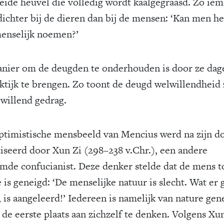
eide heuvel die volledig wordt kaalgegraasd. Zo ie
 dichter bij de dieren dan bij de mensen: ‘Kan men h
enselijk noemen?’
nier om de deugden te onderhouden is door ze dage
aktijk te brengen. Zo toont de deugd welwillendheid 
lwillend gedrag.
ptimistische mensbeeld van Mencius werd na zijn d
tiseerd door Xun Zi (298–238 v.Chr.), een andere
mde confucianist. Deze denker stelde dat de mens t
 is geneigd: ‘De menselijke natuur is slecht. Wat er
, is aangeleerd!’ Iedereen is namelijk van nature gen
 de eerste plaats aan zichzelf te denken. Volgens Xu