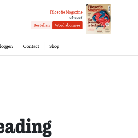
Filosofie Magazine
08-2026
Bestellen
Word abonnee
ofie
Word abonnee
loggen
Contact
Shop
eading