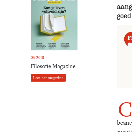
aang
goedh
05-2018
Filosofie Magazine
Lees het magazine
beant
geneig