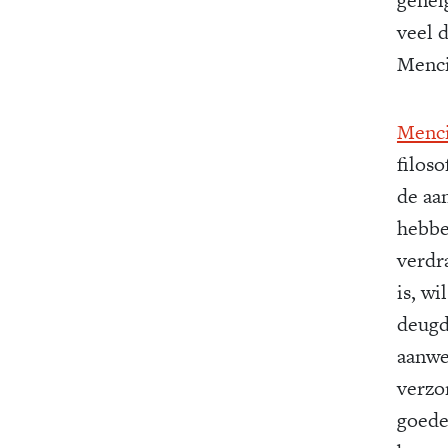
veel 
Menci
Menc
filoso
de aa
hebbe
verdr
is, wi
deugd
aanwe
verzo
goede