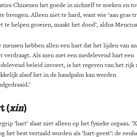
aties Chinezen het goede in zichzelf te zoeken en to
te brengen. Alleen niet te hard, want wie ‘aan gras t
t te helpen groeien, maakt het dood’, aldus Menciu
e mensen hebben allen een
hart
dat het lijden van a
et verdraagt. Als men met een
medelevend
hart een
delevend
beleid
invoert, is het regeren van het
rijk
kkelijk alsof het in de handpalm kan worden
ndgedraaid.’
t (
xin
)
grip ‘hart’ slaat niet alleen op het fysieke orgaan. ‘X
og het best vertaald worden als ‘hart-geest’: de eenh