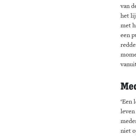
van d
het li
met h
een p
redde
momen
vanui
Med
‘Een l
leven
medem
niet 