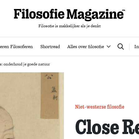
Filosofie is makkelijker als je denkt
nten
Podcast
Leren Filosoferen
Shortread
Alles over filos
eren Filosoferen
Shortread
Alles over filosofie
In
Zoeken
: onderhoud je goede natuur
Niet-westerse filosofie
Close R