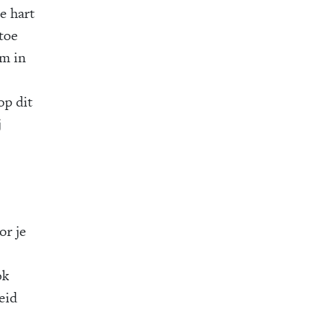
e hart
 toe
om in
op dit
j
or je
ok
eid