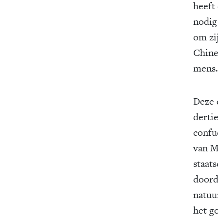
heeft
nodi
om zi
Chine
mens.
Deze 
derti
confu
van M
staat
doord
natuu
het g