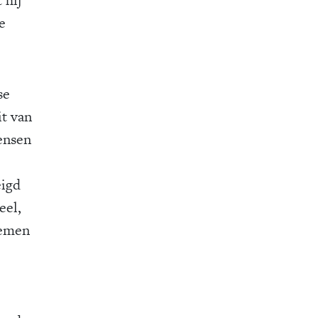
e
se
it van
ensen
eigd
eel,
iemen