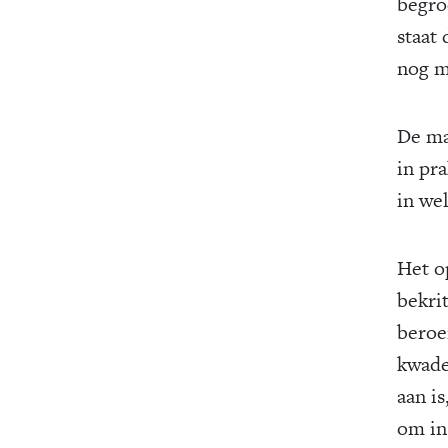
begro
staat
nog m
De ma
in pr
in we
Het o
bekri
beroe
kwade
aan is
om in