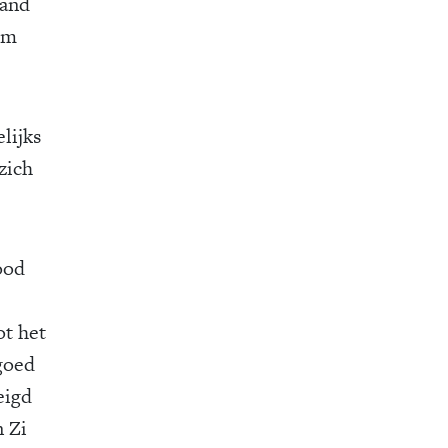
mand
em
lijks
zich
ood
ot het
 goed
eigd
n Zi