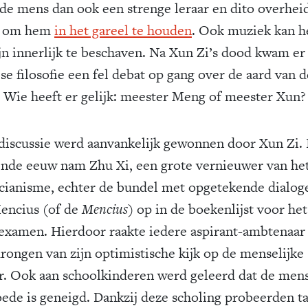
 de mens dan ook een strenge leraar en dito overhei
g om hem
in het gareel te houden
. Ook muziek kan h
jn innerlijk te beschaven. Na Xun Zi’s dood kwam er
se filosofie een fel debat op gang over de aard van d
 Wie heeft er gelijk: meester Meng of meester Xun?
discussie werd aanvankelijk gewonnen door Xun Zi. 
ende eeuw nam Zhu Xi, een grote vernieuwer van he
cianisme, echter de bundel met opgetekende dialog
encius (of de
Mencius
) op in de boekenlijst voor het
sexamen. Hierdoor raakte iedere aspirant-ambtenaar
rongen van zijn optimistische kijk op de menselijke
r. Ook aan schoolkinderen werd geleerd dat de mens
oede is geneigd. Dankzij deze scholing probeerden ta