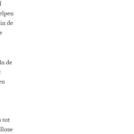
d
elpen
 in de
e
In de
t
en
 tot
lloze