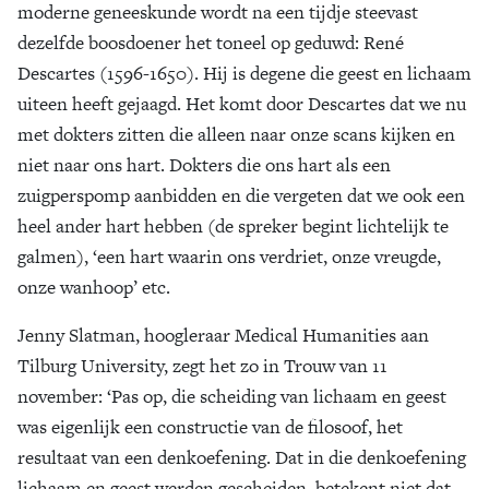
moderne geneeskunde wordt na een tijdje steevast
Zoek
dezelfde boosdoener het toneel op geduwd: René
Descartes (1596-1650). Hij is degene die geest en lichaam
uiteen heeft gejaagd. Het komt door Descartes dat we nu
met dokters zitten die alleen naar onze scans kijken en
niet naar ons hart. Dokters die ons hart als een
zuigperspomp aanbidden en die vergeten dat we ook een
heel ander hart hebben (de spreker begint lichtelijk te
galmen), ‘een hart waarin ons verdriet, onze vreugde,
onze wanhoop’ etc.
Jenny Slatman, hoogleraar Medical Humanities aan
Tilburg University, zegt het zo in Trouw van 11
november: ‘Pas op, die scheiding van lichaam en geest
was eigenlijk een constructie van de filosoof, het
resultaat van een denkoefening. Dat in die denkoefening
lichaam en geest werden gescheiden, betekent niet dat