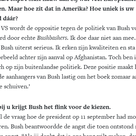
n. Maar hoe zit dat in Amerika? Hoe uniek is uw
d dáár?
e VS wordt de oppositie tegen de politiek van Bush v
rd door echte
Bushbashers.
Ik doe daar niet aan mee.
ush uiterst serieus. Ik erken zijn kwaliteiten en sta
orbeeld achter zijn aanval op Afghanistan. Toch ben i
ch op zijn buitenlandse politiek. Deze positie maakt 
de aanhangers van Bush lastig om het boek zomaar a
e schuiven.’
ij u krijgt Bush het flink voor de kiezen.
tel de vraag hoe de president op 11 september had m
ren. Bush beantwoordde de angst die toen ontstond
 angst. “Als jij denkt dat je ons bang wilt maken, da