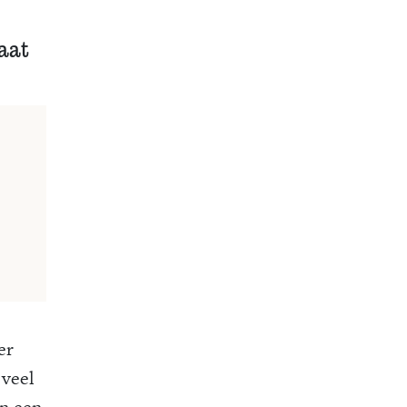
gaat
er
veel
an een