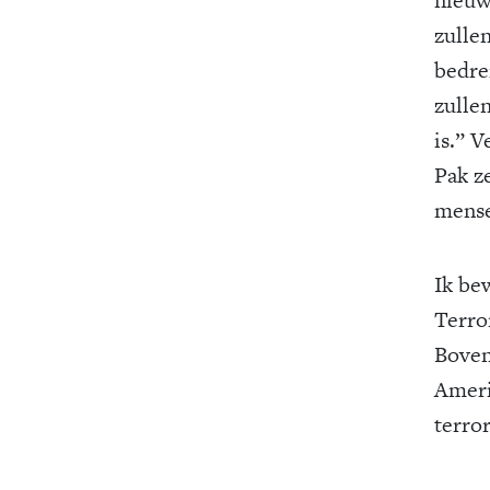
zulle
bedre
zullen
is.” 
Pak ze
mense
Ik be
Terro
Boven
Amerik
terro