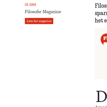
Filo
02-2004
Filosofie Magazine
spar
het 
Lees het magazine
Ameri