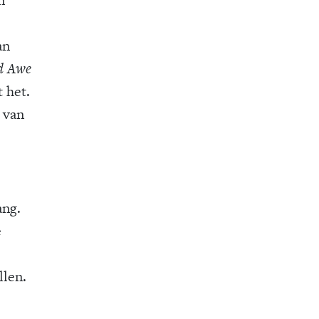
an
d Awe
 het.
e van
ang.
e
llen.