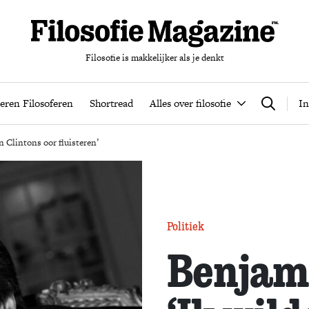
Filosofie is makkelijker als je denkt
nten
Podcast
Leren Filosoferen
Shortread
Alles over filos
eren Filosoferen
Shortread
Alles over filosofie
In
Zoeken
n Clintons oor fluisteren’
Politiek
Benjam