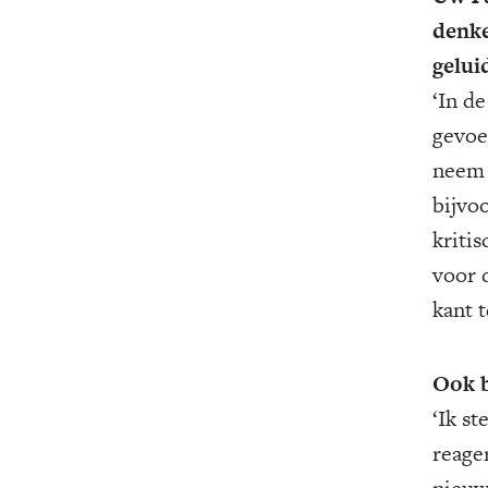
denke
gelui
‘In d
gevoe
neem B
bijvo
kritis
voor 
kant t
Ook b
‘Ik s
reage
nieuwe