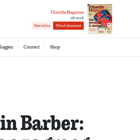
Filosofie Magazine
08-2026
Bestellen
Word abonnee
ofie
Word abonnee
loggen
Contact
Shop
in Barber: