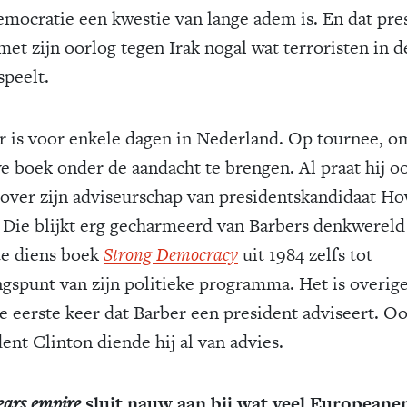
emocratie een kwestie van lange adem is. En dat pre
met zijn oorlog tegen Irak nogal wat terroristen in d
speelt.
r is voor enkele dagen in Nederland. Op tournee, om
e boek onder de aandacht te brengen. Al praat hij o
 over zijn adviseurschap van presidentskandidaat H
 Die blijkt erg gecharmeerd van Barbers denkwereld
e diens boek
Strong Democracy
uit 1984 zelfs tot
ngspunt van zijn politieke programma. Het is overig
de eerste keer dat Barber een president adviseert. O
ent Clinton diende hij al van advies.
ears empire
sluit nauw aan bij wat veel Europeane