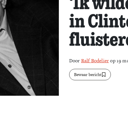
‘Ik wild
in Clin
fluister
Door
Ralf Bodelier
op 19 ma
Bewaar bericht