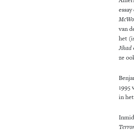
essay 
McWo
van d
het (
Jihad
ze oo
Benja
1995 
in he
Inmid
Terro