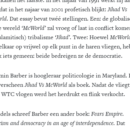
dat in het najaar van 2001 profetisch blijkt:
Jihad Vs
rld
. Dat essay bevat twéé stellingen. Een: de globali
e wereld
‘McWorld’
zal vroeg of laat in conflict kom
islamitisch) tribalisme
‘Jihad’.
Twee: Hoewel
McWorl
elkaar op vrijwel op elk punt in de haren vliegen, h
k iets gemeen: beide bedreigen ze de democratie.
min Barber is hoogleraar politicologie in Maryland. 
verscheen
Jihad Vs McWorld
als boek. Nadat de vlieg
t WTC vlogen werd het herdrukt en flink verkocht.
dels schreef Barber een ander boek:
Fears Empire.
rism and democracy in an age of interdependence.
Dat