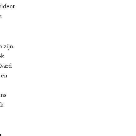
sident
e
 zijn
ok
oward
 en
ens
ok
n