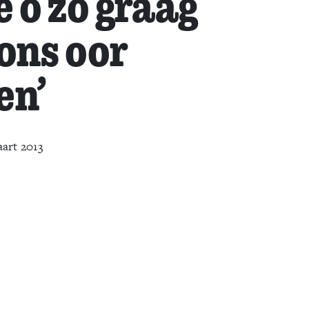
e o zo graag
tons oor
en’
art 2013