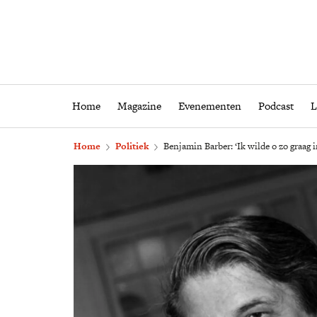
Home
Magazine
Eveneme
Home
Magazine
Evenementen
Podcast
L
Home
Politiek
Benjamin Barber: ‘Ik wilde o zo graag i