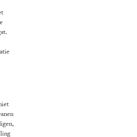
et
de
st.
atie
niet
eanen
digen,
ling