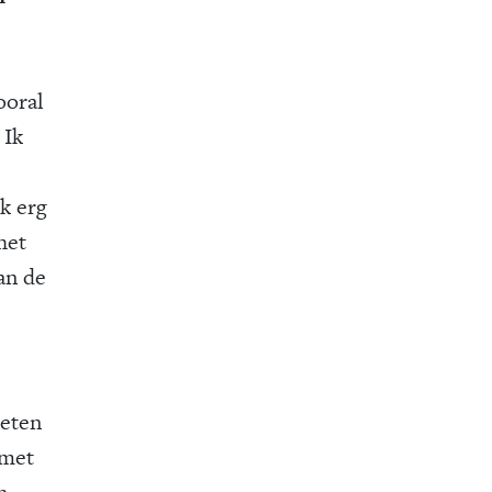
ooral
 Ik
k erg
het
an de
oeten
 met
n