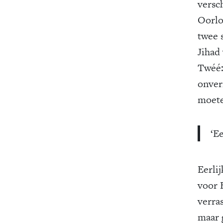
versch
Oorlo
twee 
Jihad
Twéé:
onver
moete
‘E
Eerlij
voor 
verra
maar 