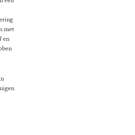
sering
en met
d
en
ebben
In
tuigen