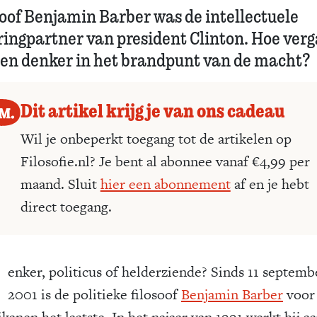
soof Benjamin Barber was de intellectuele
ringpartner van president Clinton. Hoe ver
een denker in het brandpunt van de macht?
Dit artikel krijg je van ons cadeau
Wil je onbeperkt toegang tot de artikelen op
Filosofie.nl? Je bent al abonnee vanaf €4,99 per
maand. Sluit
hier een abonnement
af en je hebt
direct toegang.
D
enker, politicus of helderziende? Sinds 11 septemb
2001 is de politieke filosoof
Benjamin Barber
voor 
kanen het laatste. In het najaar van 1991 werkt hij a