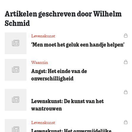
Zoek
Artikelen geschreven door Wilhelm
Schmid
Levenskunst
Vo
‘Men moet het geluk een handje helpen’
Waanzin
Vo
Angst: Het einde van de
onverschilligheid
Vo
Levenskunst: De kunst van het
wantrouwen
Levenskunst
Vo
Levenskunst: Het onvermijdelijke