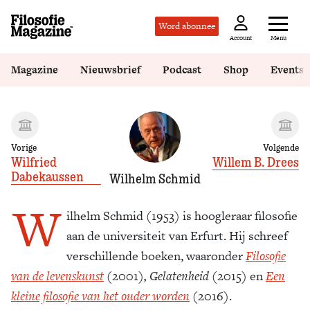
Word abonnee
Menu
Account
Magazine
Nieuwsbrief
Podcast
Shop
Events
Vorige
Volgende
Wilfried
Willem B. Drees
Dabekaussen
Wilhelm Schmid
W
ilhelm Schmid (1953) is hoogleraar filosofie
aan de universiteit van Erfurt. Hij schreef
verschillende boeken, waaronder
Filosofie
van de levenskunst
(2001)
, Gelatenheid
(2015) en
Een
kleine filosofie van het ouder worden
(2016).