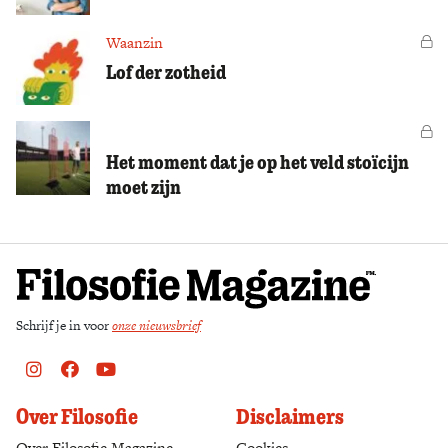
Zoek
Waanzin
Vo
Lof der zotheid
Vo
Het moment dat je op het veld stoïcijn
moet zijn
Schrijf je in voor
onze nieuwsbrief
Instagram
Facebook
Youtube
Over Filosofie
Disclaimers
Over Filosofie Magazine
Cookies