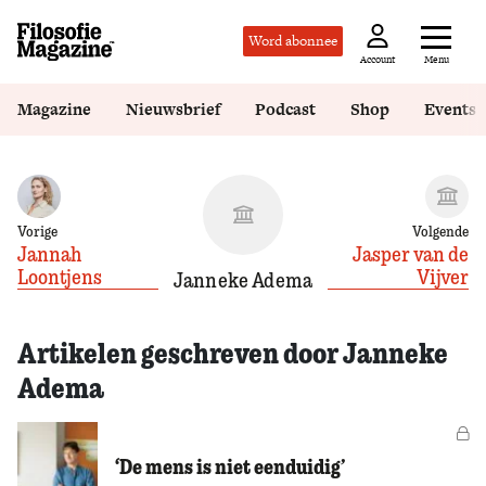
Word abonnee
Menu
Account
Magazine
Nieuwsbrief
Podcast
Shop
Events
Vorige
Volgende
Jannah
Jasper van de
Loontjens
Vijver
Janneke Adema
Artikelen geschreven door Janneke
Adema
Vo
‘De mens is niet eenduidig’