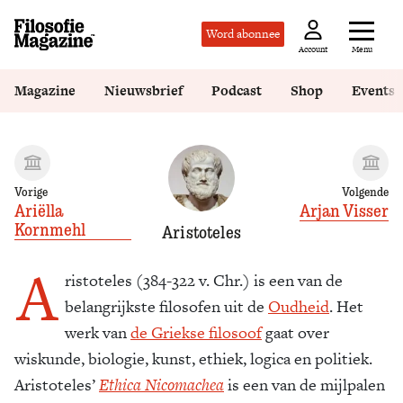
Word abonnee
Menu
Account
Magazine
Nieuwsbrief
Podcast
Shop
Events
Vorige
Volgende
Ariëlla
Arjan Visser
Kornmehl
Aristoteles
A
ristoteles (384-322 v. Chr.) is een van de
belangrijkste filosofen uit de
Oudheid
. Het
werk van
de Griekse filosoof
gaat over
wiskunde, biologie, kunst, ethiek, logica en politiek.
Aristoteles’
Ethica Nicomachea
is een van de mijlpalen