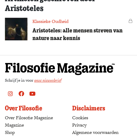
Aristoteles
Klassieke Oudheid
Vo
Aristoteles: alle mensen streven van
nature naar kennis
Schrijf je in voor
onze nieuwsbrief
Instagram
Facebook
Youtube
Over Filosofie
Disclaimers
Over Filosofie Magazine
Cookies
Magazine
Privacy
Shop
(opens in a new tab)
Algemene voorwaarden