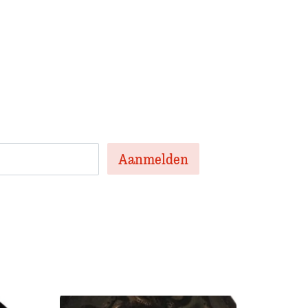
 onze nieuwsbrief
en nieuwsbrief met het laatste
te artikelen van de week en af en toe een