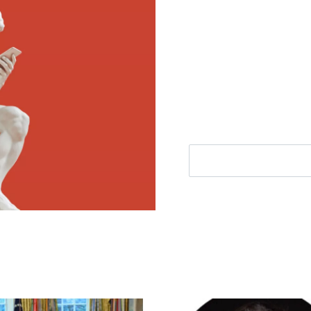
Meld je aan voor
Ontvang elke woensdag e
filosofie nieuws, de bes
aanbieding.
E-mailadres