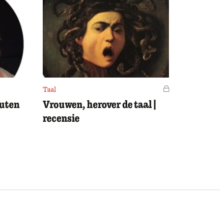
Taal
Voor leden
outen
Vrouwen, herover de taal |
recensie