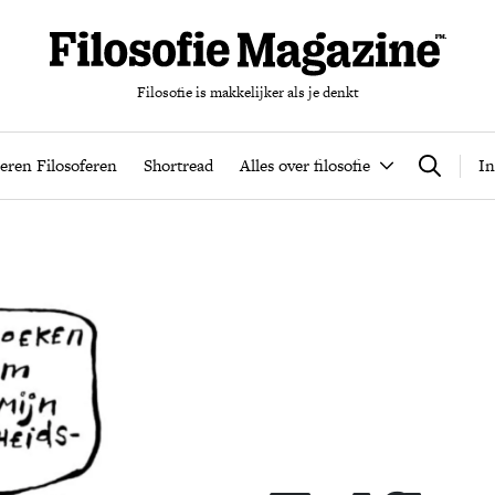
Filosofie is makkelijker als je denkt
nten
Podcast
Leren Filosoferen
Shortread
Alles over filos
eren Filosoferen
Shortread
Alles over filosofie
In
Zoeken