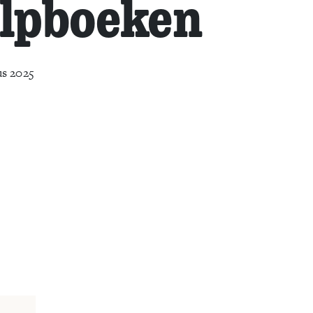
ulpboeken
us 2025