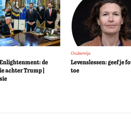
Onderwijs
Enlightenment: de
Levenslessen: geef je f
ie achter Trump |
toe
sie