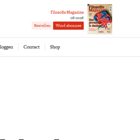
Filosofie Magazine
08-2026
Bestellen
Word abonnee
ofie
Word abonnee
loggen
Contact
Shop