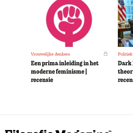
Vrouwelijke denkers
Voor leden
Politiek
Een prima inleiding in het
Dark 
moderne feminisme |
theor
recensie
recen