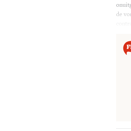
onuit
de vo
contr