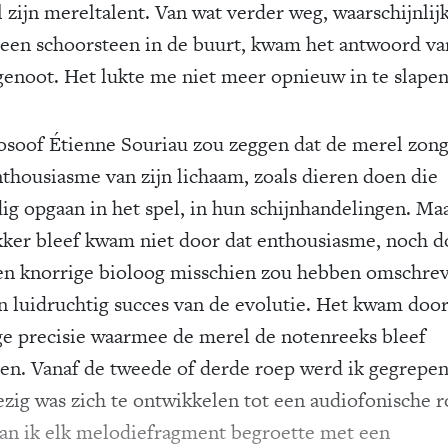
 zijn mereltalent. Van wat verder weg, waarschijnlij
 een schoorsteen in de buurt, kwam het antwoord va
genoot. Het lukte me niet meer opnieuw in te slapen
losoof Étienne Souriau zou zeggen dat de merel zon
nthousiasme van zijn lichaam, zoals dieren doen die
dig opgaan in het spel, in hun schijnhandelingen. Ma
kker bleef kwam niet door dat enthousiasme, noch d
en knorrige bioloog misschien zou hebben omschre
en luidruchtig succes van de evolutie. Het kwam doo
ge precisie waarmee de merel de notenreeks bleef
ren. Vanaf de tweede of derde roep werd ik gegrepe
ezig was zich te ontwikkelen tot een audiofonische 
an ik elk melodiefragment begroette met een