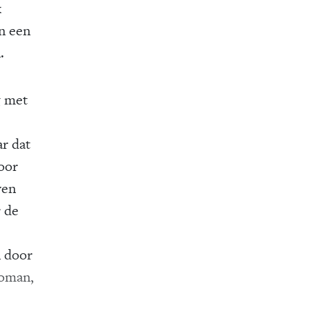
k
n een
.
g met
ar dat
oor
ven
r de
n door
roman,