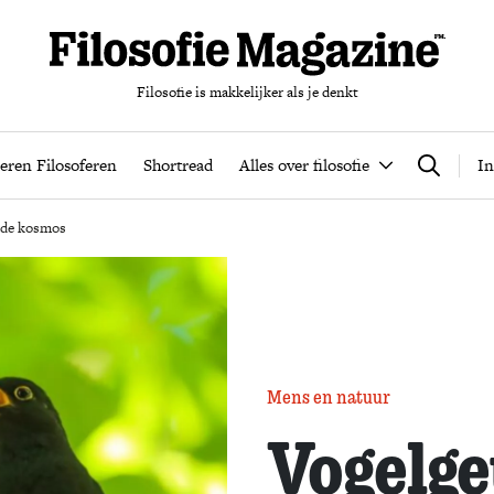
Filosofie is makkelijker als je denkt
nten
Podcast
Leren Filosoferen
Shortread
Alles over filos
eren Filosoferen
Shortread
Alles over filosofie
In
Zoeken
p de kosmos
Mens en natuur
Vogelget