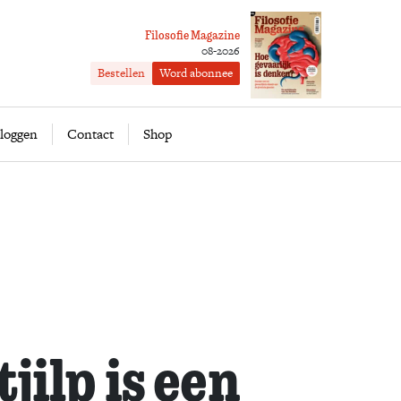
Filosofie Magazine
08-2026
Bestellen
Word abonnee
ofie
Word abonnee
loggen
Contact
Shop
jilp is een