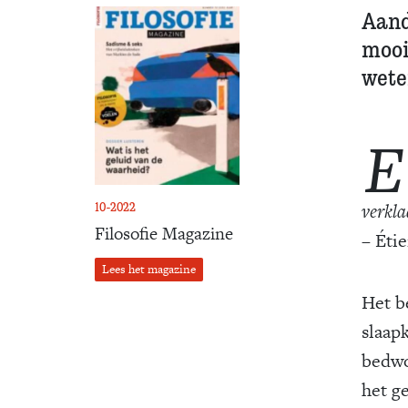
Aand
mooi
wete
E
verkla
10-2022
Filosofie Magazine
– Éti
Lees het magazine
Het b
slaap
bedwo
het ge