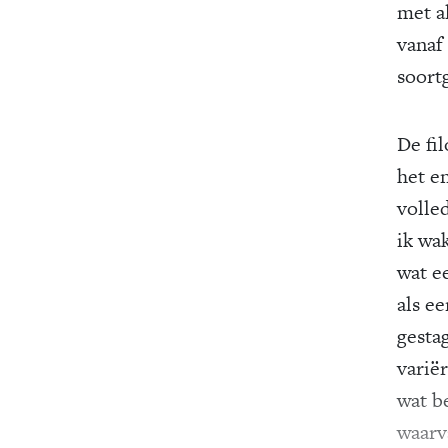
met al
vanaf
soort
De fi
het e
volle
ik wa
wat e
als e
gesta
varië
wat b
waarv