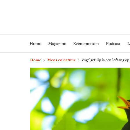
Home
Magazine
Eveneme
Home
Magazine
Evenementen
Podcast
L
Home
Mens en natuur
Vogelgetjilp is een lofzang o