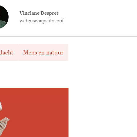
Vinciane Despret
wetenschapsfilosoof
dacht
Mens en natuur
Meld je aan voor
Ontvang elke woensdag e
filosofie nieuws, de bes
aanbieding.