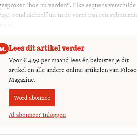
gesproken ‘hoe nu verder?’. Elke sequens verschilde
rige, vond zichzelf uit in de vorm van een splintern
apunt.
Lees dit artikel verder
Voor € 4,99 per maand lees én beluister je dit
artikel en alle andere online artikelen van Filoso
Magazine.
Word abonnee
Al abonnee? Inloggen