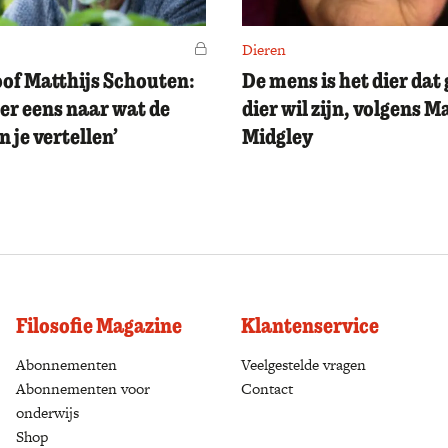
Voor leden
Dieren
oof Matthijs Schouten:
De mens is het dier dat
ter eens naar wat de
dier wil zijn, volgens M
 je vertellen’
Midgley
Filosofie Magazine
Klantenservice
Abonnementen
(opens in a new tab)
Veelgestelde vragen
Abonnementen voor
Contact
onderwijs
Shop
(opens in a new tab)