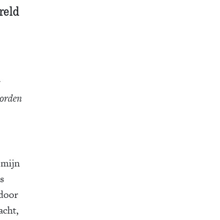
reld
worden
 mijn
s
 door
acht,