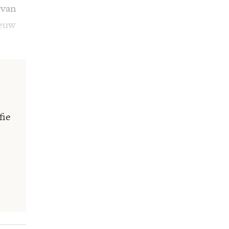
 van
ieuw
fie