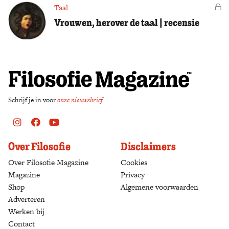
Taal
Vo
Vrouwen, herover de taal | recensie
Schrijf je in voor
onze nieuwsbrief
Instagram
Facebook
Youtube
Over Filosofie
Disclaimers
Over Filosofie Magazine
Cookies
Magazine
Privacy
Shop
(opens in a new tab)
Algemene voorwaarden
Adverteren
Werken bij
Contact