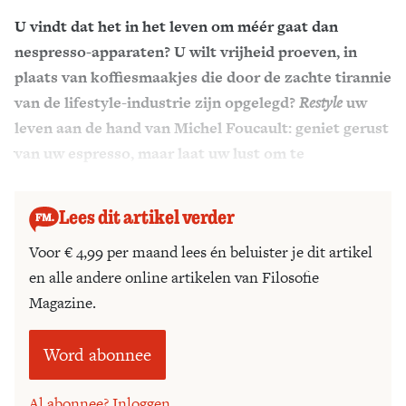
U vindt dat het in het leven om méér gaat dan
Zoek
nespresso-apparaten? U wilt vrijheid proeven, in
plaats van koffiesmaakjes die door de zachte tirannie
van de lifestyle-industrie zijn opgelegd?
Restyle
uw
leven aan de hand van Michel Foucault: geniet gerust
van uw espresso, maar laat uw lust om te
experimenteren niet uitdoven.
Lees dit artikel verder
Voor € 4,99 per maand lees én beluister je dit artikel
en alle andere online artikelen van Filosofie
Magazine.
Word abonnee
Al abonnee? Inloggen