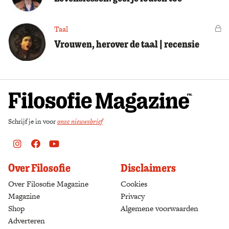
Taal
Vo
Vrouwen, herover de taal | recensie
Schrijf je in voor
onze nieuwsbrief
Instagram
Facebook
Youtube
Over Filosofie
Disclaimers
Over Filosofie Magazine
Cookies
Magazine
Privacy
Shop
(opens in a new tab)
Algemene voorwaarden
Adverteren