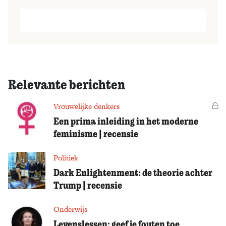
Relevante berichten
Vrouwelijke denkers
Vo
Een prima inleiding in het moderne
feminisme | recensie
Politiek
Dark Enlightenment: de theorie achter
Trump | recensie
Onderwijs
Levenslessen: geef je fouten toe