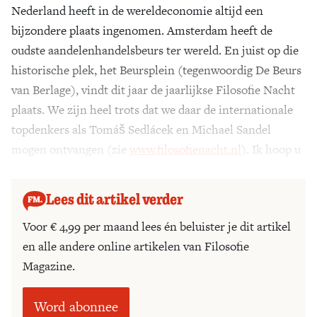
Nederland heeft in de wereldeconomie altijd een
bijzondere plaats ingenomen. Amsterdam heeft de
oudste aandelenhandelsbeurs ter wereld. En juist op die
historische plek, het Beursplein (tegenwoordig De Beurs
van Berlage), vindt dit jaar de jaarlijkse Filosofie Nacht
plaats. We zijn heel trots dat we daar de internationale
topdenkers als Tomáš Sedlácek en Michael Sandel
mogen ontvangen (zie
www.filosofienacht.nl
). Ik hoop u
te zien op 12 april.
Lees dit artikel verder
Voor € 4,99 per maand lees én beluister je dit artikel
en alle andere online artikelen van Filosofie
Magazine.
Word abonnee