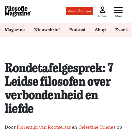
Word abonnee
Menu
Account
Magazine
Nieuwsbrief
Podcast
Shop
Events
Rondetafelgesprek: 7
Leidse filosofen over
verbondenheid en
liefde
Door
Florentijn van Rootselaar
en
Celestine Trienes
op