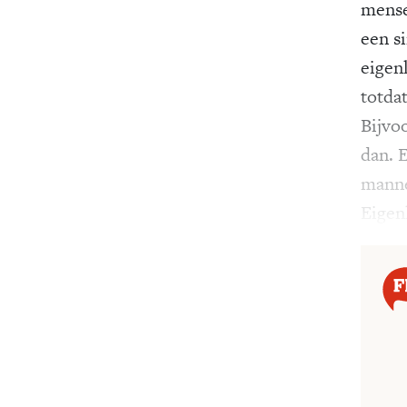
mense
een s
eigen
totda
Bijvo
dan. 
mannel
Eigen