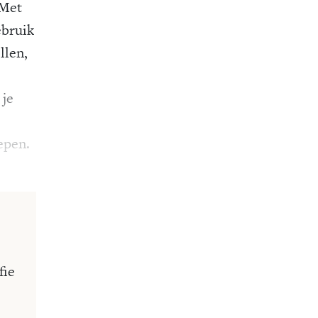
 Met
ebruik
llen,
 je
epen.
fie