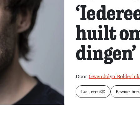
‘Iedere
huilt o
dingen’
Door
Gwendolyn Bolderink
Luisteren
Bewaar beri