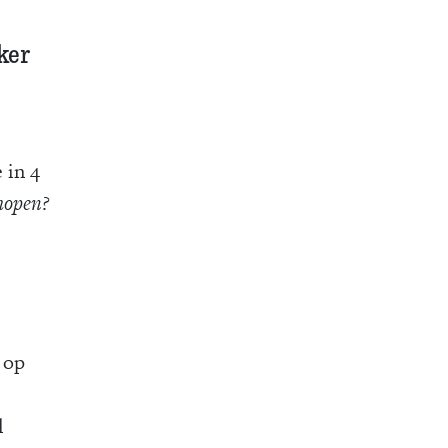
ker
 in 4
hopen?
 op
l