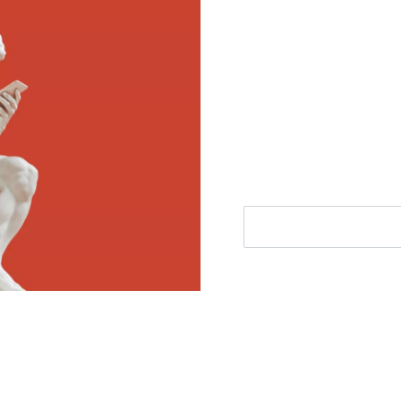
Meld je aan voor
Ontvang elke woensdag e
filosofie nieuws, de bes
aanbieding.
E-mailadres