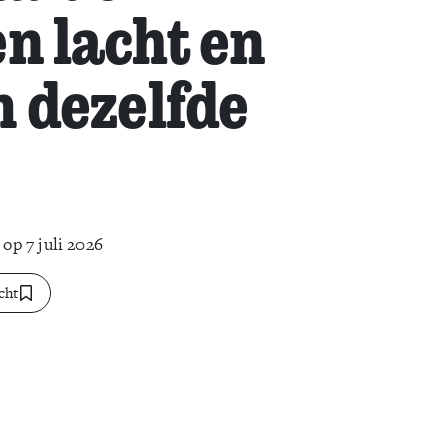
en lacht en
m dezelfde
op 7 juli 2026
cht