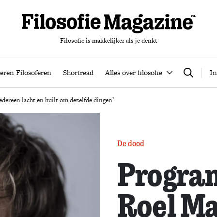
Filosofie is makkelijker als je denkt
nten
Podcast
Leren Filosoferen
Shortread
Alles over filos
eren Filosoferen
Shortread
Alles over filosofie
In
Zoeken
ereen lacht en huilt om dezelfde dingen’
De dood
Progr
Roel Ma