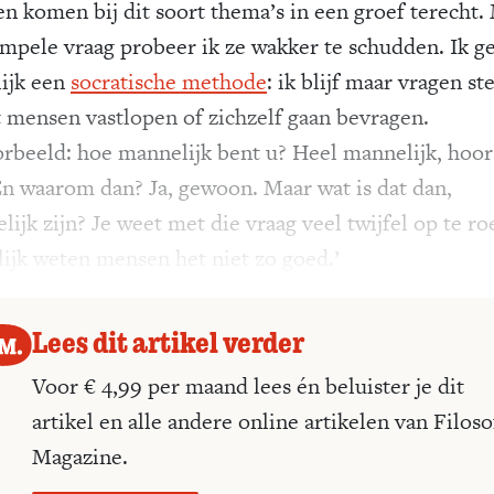
n komen bij dit soort thema’s in een groef terecht.
impele vraag probeer ik ze wakker te schudden. Ik g
lijk een
socratische methode
: ik blijf maar vragen ste
t mensen vastlopen of zichzelf gaan bevragen.
orbeeld: hoe mannelijk bent u? Heel mannelijk, hoor
En waarom dan? Ja, gewoon. Maar wat is dat dan,
ijk zijn? Je weet met die vraag veel twijfel op te ro
lijk weten mensen het niet zo goed.’
Lees dit artikel verder
Voor € 4,99 per maand lees én beluister je dit
artikel en alle andere online artikelen van Filoso
Magazine.