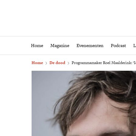
Home
Magazine
Eveneme
Home
Magazine
Evenementen
Podcast
L
Home
De dood
Programmamaker Roel Maalderink: ‘Ied