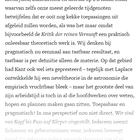
waarvan zelfs onze meest geleerde tijdgenoten
betwijfelen dat er ooit nog kekke toepassingen uit
afgeleid zullen worden, als was het maar omdat
bijvoorbeeld de
Kritik der reinen Vernunft
een praktisch
onleesbaar theoretisch werk is. Wij denken bij
pragmatisch nu eenmaal aan tastbaar resultaat, en
tastbaar is per definitie alleen de materie. Op dat gebied
had Kant ook wel iets gepresteerd – tegelijk met Laplace
ontwikkelde hij een neveltheorie in de astronomie die
empirisch vruchtbaar bleek – maar het grootste deel van
zijn arbeidstijd is toch in al die hoofdwerken over weten,
hopen en plannen maken gaan zitten. Toepasbaar en
pragmatisch? In ons perspectief nou niet direct.
Wir sind
von Kopf bis Fuss auf Körper eingestellt
. Iedereen neemt
lichamen en gebeurtenissen waar, iedereen beweegt
vanaf z’n geboorte iedere seconde daarnaar toe of er