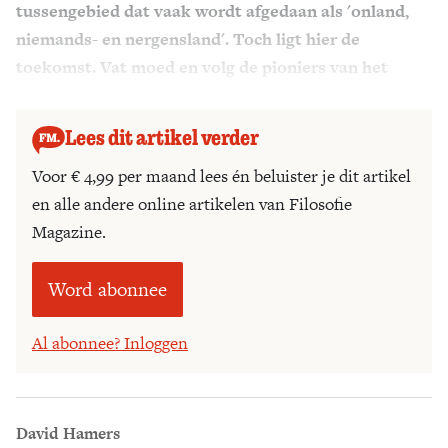
tussengebied dat vaak wordt afgedaan als 'onland,
Zoek
niemands- en nergensland'. Toch ligt hier de
toekomst. Vat moed en volg de pioniers van het
tussenland!
Lees dit artikel verder
Voor € 4,99 per maand lees én beluister je dit artikel
en alle andere online artikelen van Filosofie
Magazine.
Word abonnee
Al abonnee? Inloggen
David Hamers