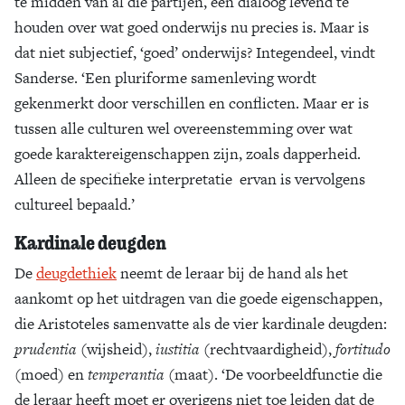
te midden van al die partijen, een dialoog levend te
houden over wat goed onderwijs nu precies is. Maar is
dat niet subjectief, ‘goed’ onderwijs? Integendeel, vindt
Sanderse. ‘Een pluriforme samenleving wordt
gekenmerkt door verschillen en conflicten. Maar er is
tussen alle culturen wel overeenstemming over wat
goede karaktereigenschappen zijn, zoals dapperheid.
Alleen de specifieke interpretatie ervan is vervolgens
cultureel bepaald.’
Kardinale deugden
De
deugdethiek
neemt de leraar bij de hand als het
aankomt op het uitdragen van die goede eigenschappen,
die Aristoteles samenvatte als de vier kardinale deugden:
prudentia
(wijsheid),
iustitia
(rechtvaardigheid),
fortitudo
(moed) en
temperantia
(maat). ‘De voorbeeldfunctie die
de leraar heeft moet er overigens niet toe leiden dat de