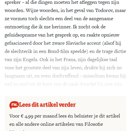
spreker – al die dingen moeten het afleggen tegen zijn
woorden. Wijze woorden, in het geval van Todorov, maar
ze vormen toch slechts een deel van de aangename
ontmoeting die ik me herinner. Ik zocht ook de
geluidsopname van het gesprek op, en raakte opnieuw
gefascineerd door het zware Slavische accent (alsof hij
de slechterik in een Bond-film speelde) en de trage dictie
van zijn Engels. Ook in het Frans, zijn dagelijkse taal
voor het grootste deel van zijn leven, drukte hij zich zo
langzaam uit, en even doeltreffend – misschien kwam hij
wel zo snel tot de kern van de zaak doordat hij niet zijn
moedertaal sprak.
Lees dit artikel verder
Voor € 4,99 per maand lees én beluister je dit artikel
en alle andere online artikelen van Filosofie