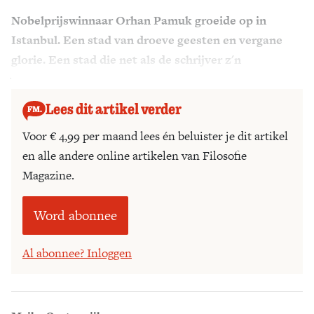
Nobelprijswinnaar Orhan Pamuk groeide op in
Zoek
Istanbul. Een stad van droeve geesten en vergane
glorie. Een stad die net als de schrijver z'n
weemoedigheid draagt als een zelfverkozen lot.
Lees dit artikel verder
Voor € 4,99 per maand lees én beluister je dit artikel
en alle andere online artikelen van Filosofie
Magazine.
Word abonnee
Al abonnee? Inloggen