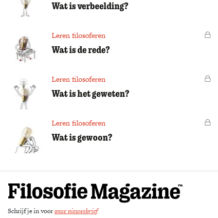
Wat is verbeelding?
Leren filosoferen
Vo
Wat is de rede?
Leren filosoferen
Vo
Wat is het geweten?
Leren filosoferen
Vo
Wat is gewoon?
Schrijf je in voor
onze nieuwsbrief