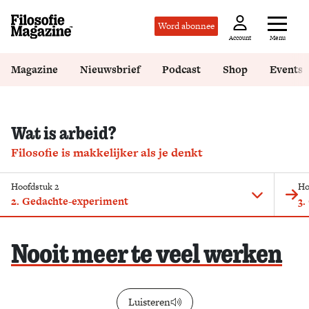
Word abonnee
Menu
Account
Magazine
Nieuwsbrief
Podcast
Shop
Events
Wat is arbeid?
Filosofie is makkelijker als je denkt
Hoofdstuk 2
Ho
2. Gedachte-experiment
3.
Nooit meer te veel werken
Luisteren