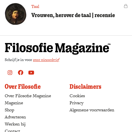
Taal
Vo
Vrouwen, herover de taal | recensie
Schrijf je in voor
onze nieuwsbrief
Instagram
Facebook
Youtube
Over Filosofie
Disclaimers
Over Filosofie Magazine
Cookies
Magazine
Privacy
Shop
(opens in a new tab)
Algemene voorwaarden
Adverteren
Werken bij
Contact