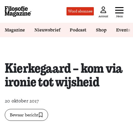
Word abonnee
Menu
Account
Magazine
Nieuwsbrief
Podcast
Shop
Events
Kierkegaard – kom via
ironie tot wijsheid
20 oktober 2017
Bewaar bericht