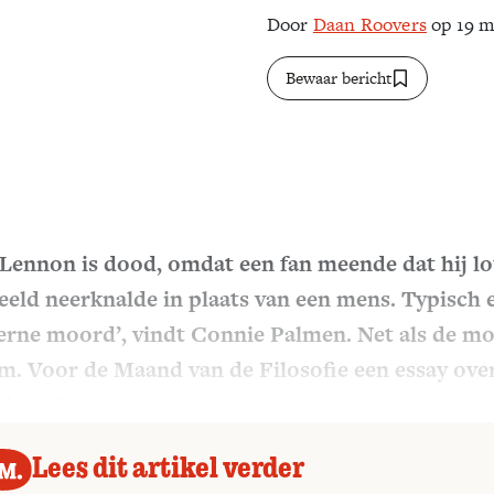
Door
Daan Roovers
op 19 m
Bewaar bericht
Lennon is dood, omdat een fan meende dat hij lo
eeld neerknalde in plaats van een mens. Typisch 
rne moord’, vindt Connie Palmen. Net als de m
m. Voor de Maand van de Filosofie een essay ove
, stalkers en fans.
Lees dit artikel verder