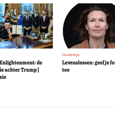
Onderwijs
Enlightenment: de
Levenslessen: geef je f
ie achter Trump |
toe
sie