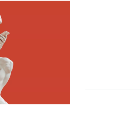
Meld je aan voor
Ontvang elke woensdag e
filosofie nieuws, de bes
aanbieding.
E-mailadres