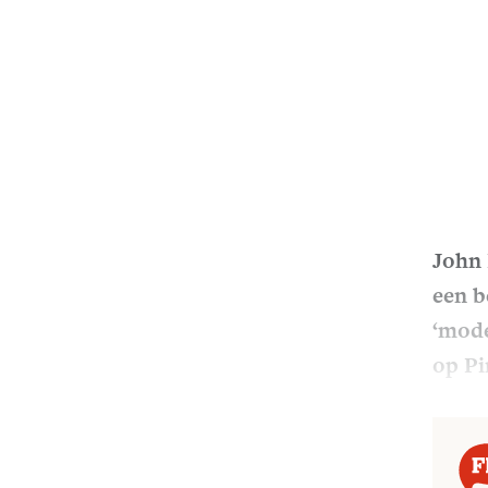
John 
een b
‘mode
op Pi
moord