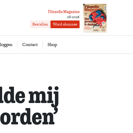
Filosofie Magazine
08-2026
Bestellen
Word abonnee
ofie
Word abonnee
loggen
Contact
Shop
lde mij
orden’