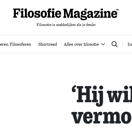
Filosofie is makkelijker als je denkt
nten
Podcast
Leren Filosoferen
Shortread
Alles over filos
eren Filosoferen
Shortread
Alles over filosofie
In
Zoeken
‘Hij wi
vermo