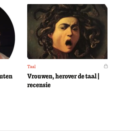
Taal
Voor leden
outen
Vrouwen, herover de taal |
recensie