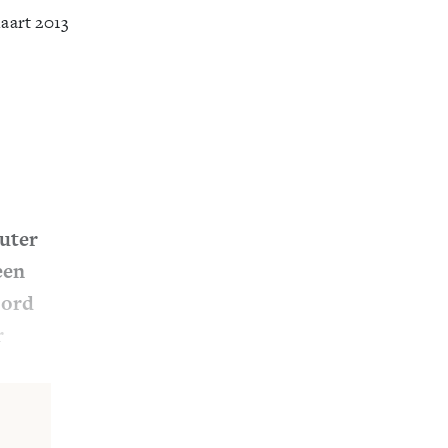
aart 2013
uter
een
oord
r