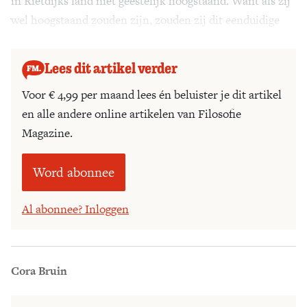
in Rietdijks land niet geestelijk hoogstaand. Want als zij
wel hoogstaand zouden zijn, zouden zij dit eenduidige
antwoord op ethische keuzen wél begrijpen.
Lees dit artikel verder
Voor € 4,99 per maand lees én beluister je dit artikel
en alle andere online artikelen van Filosofie
Magazine.
Word abonnee
Al abonnee? Inloggen
Cora Bruin