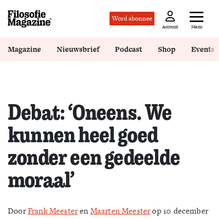
Word abonnee
Menu
Account
Magazine
Nieuwsbrief
Podcast
Shop
Events
Debat: ‘Oneens. We
kunnen heel goed
zonder een gedeelde
moraal’
Door
Frank Meester
en
Maarten Meester
op 10 december