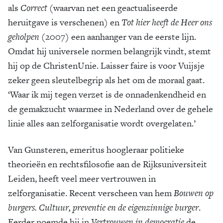
als
Correct
(waarvan net een geactualiseerde
heruitgave is verschenen) en
Tot hier heeft de Heer ons
geholpen
(2007) een aanhanger van de eerste lijn.
Omdat hij universele normen belangrijk vindt, stemt
hij op de ChristenUnie. Laisser faire is voor Vuijsje
zeker geen sleutelbegrip als het om de moraal gaat.
‘Waar ik mij tegen verzet is de onnadenkendheid en
de gemakzucht waarmee in Nederland over de gehele
linie alles aan zelforganisatie wordt overgelaten.’
Van Gunsteren, emeritus hoogleraar politieke
theorieën en rechtsfilosofie aan de Rijksuniversiteit
Leiden, heeft veel meer vertrouwen in
zelforganisatie. Recent verscheen van hem
Bouwen op
burgers. Cultuur, preventie en de eigenzinnige burger
.
Eerder noemde hij in
Vertrouwen in democratie
de