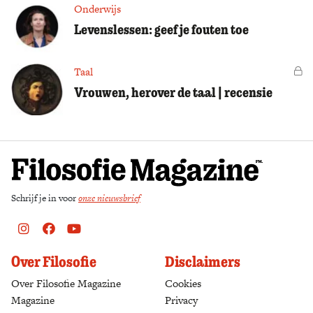
Onderwijs
Levenslessen: geef je fouten toe
Taal
Vo
Vrouwen, herover de taal | recensie
Schrijf je in voor
onze nieuwsbrief
Instagram
Facebook
Youtube
Over Filosofie
Disclaimers
Over Filosofie Magazine
Cookies
Magazine
Privacy