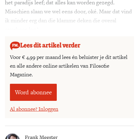
het paradijs leef; dat alles kan worden gezegd.
Misschien slaan we wel eens door, oké. Maar dat vind
ik minder erg dan die klamme deken die overal
overheen lag.’
Lees dit artikel verder
Voor € 4,99 per maand lees én beluister je dit artikel
en alle andere online artikelen van Filosofie
Magazine.
Word abonnee
Al abonnee? Inloggen
Frank Meester