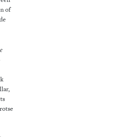
en of
 de
e
p
ck
lar,
ts
rotse