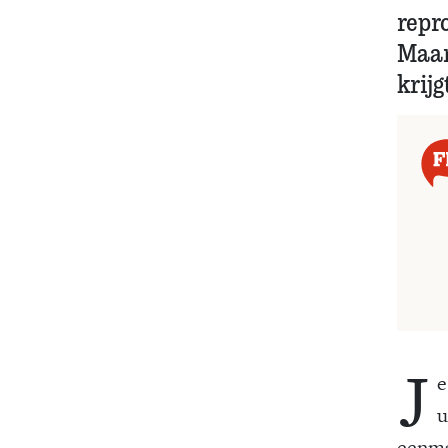
repr
Maar
krijg
J
e
u
eenma