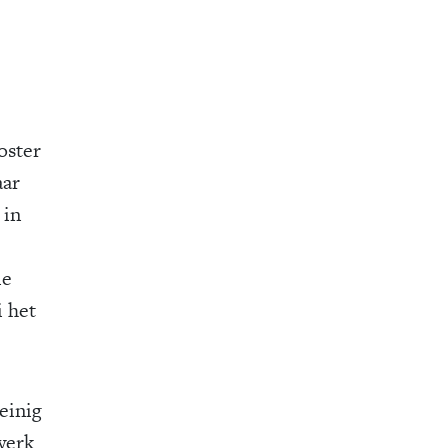
oster
aar
 in
ie
i het
einig
 werk