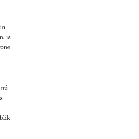
in
, is
wone
 nú
s
blik