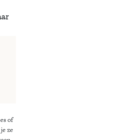
.
aar
es of
je ze
reen