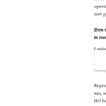
opeen
niet g
Even t
in voo
E-maila
Ontvang 
Repro
aan, 
Het ku