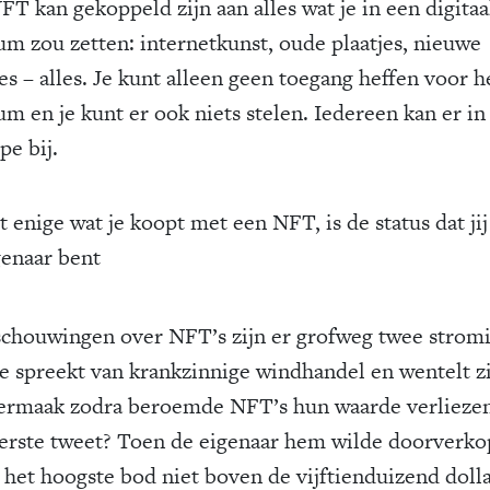
FT kan gekoppeld zijn aan alles wat je in een digitaa
m zou zetten: internetkunst, oude plaatjes, nieuwe
es – alles. Je kunt alleen geen toegang heffen voor h
m en je kunt er ook niets stelen. Iedereen kan er in
pe bij.
t enige wat je koopt met een NFT, is de status dat jij
genaar bent
schouwingen over NFT’s zijn er grofweg twee strom
e spreekt van krankzinnige windhandel en wentelt zi
ermaak zodra beroemde NFT’s hun waarde verliezen
eerste tweet? Toen de eigenaar hem wilde doorverko
het hoogste bod niet boven de vijftienduizend dolla