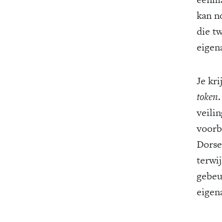
kan n
die tw
eigen
Je kri
token
veili
voorb
Dorse
terwij
gebeu
eigen