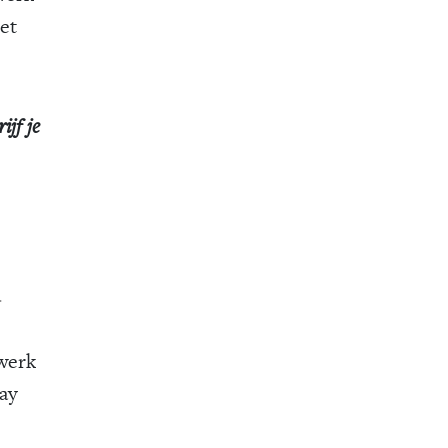
et
jf je
.
twerk
say