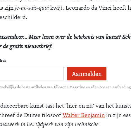
s zijn
je-ne-sais-quoi
kwijt. Leonardo da Vinci heeft h
eschilderd.
ussendoor… Meer lezen over de betekenis van kunst? Schri
r de gratis nieuwsbrief
:
dres
wekelijks de beste artikelen van Filosofie Magazine en af en toe een aanbieding
duceerbare kunst tast het ‘hier en nu’ van het kuns
schreef de Duitse filosoof
Walter Benjamin
in zijn es
nstwerk in het tijdperk van zijn technische