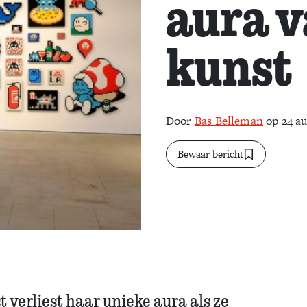
aura v
kunst
Door
Bas Belleman
op 24 au
Bewaar bericht
 verliest haar unieke aura als ze