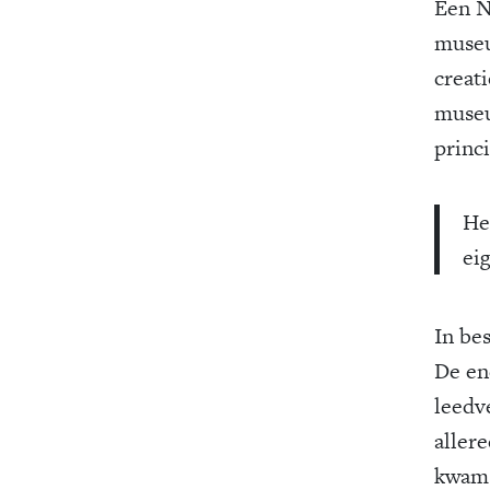
Een N
museu
creati
museu
princi
He
ei
In be
De en
leedv
aller
kwam 