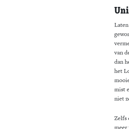
Uni
Laten
gewon
verme
van d
dan he
het L
mooier
mist e
niet z
Zelfs
meer w