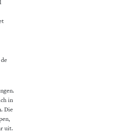
l
et
 de
ingen.
ch in
. Die
pen,
r uit.