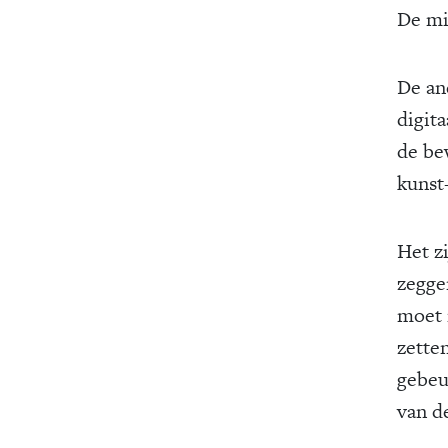
De mi
De an
digit
de be
kunst
Het z
zegge
moet 
zette
gebeur
van de