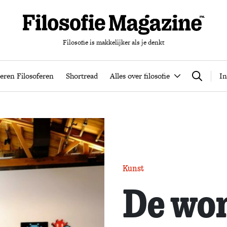
Filosofie is makkelijker als je denkt
nten
Podcast
Leren Filosoferen
Shortread
Alles over filos
eren Filosoferen
Shortread
Alles over filosofie
In
Zoeken
Kunst
De won