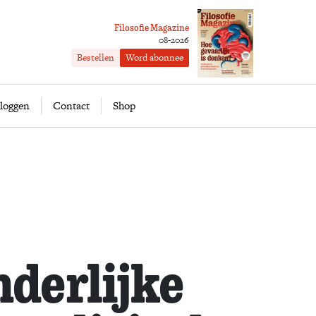
Filosofie Magazine
08-2026
Bestellen
Word abonnee
ofie
Word abonnee
loggen
Contact
Shop
derlijke