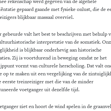
ee rekenschap werd gegeven van de algehele
iëntatie gepaard gaande met fysieke onlust, die de e
eizigers blijkbaar massaal overviel.
r gebeurde valt het best te beschrijven met behulp 
ultuurhistorische interpretatie van de somatiek. On
glijkheid is blijkbaar onderhevig aan historische
uaties. Zij is voortdurend in beweging omdat ze het
ijppunt vormt van culturele herscholing. Dat valt on
e op te maken uit een vergelijking van de zintuiglijk
e eerste treinreiziger met die van de minder
tuneerde voetganger uit dezelfde tijd.
etganger ziet en hoort de wind spelen in de graanve