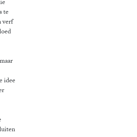
ie
s te
 verf
vloed
 maar
e idee
er
e
luiten