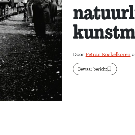
natuurl
kunstm
Door
Petran Kockelkoren
o
Bewaar bericht