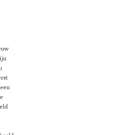
ieuw
ijn
u
rst
 een
de
eld