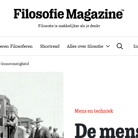
Filosofie is makkelijker als je denkt
nten
Podcast
Leren Filosoferen
Shortread
Alles over filos
eren Filosoferen
Shortread
Alles over filosofie
In
Zoeken
e kunstmatigheid
Mens en techniek
De mens