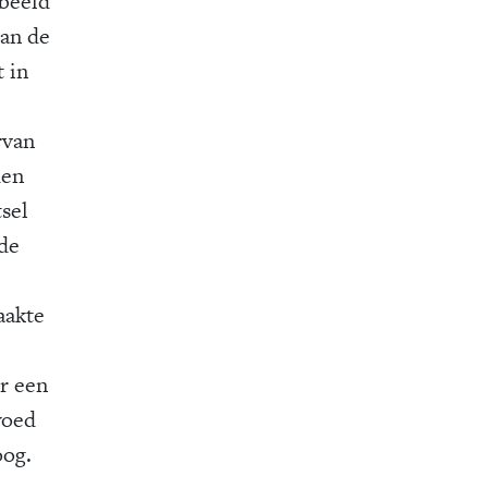
rbeeld
van de
 in
rvan
den
tsel
de
aakte
r een
woed
oog.