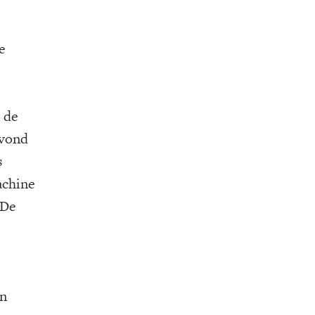
e
 de
 vond
s
achine
 De
en