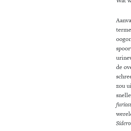
Wat w
Aanva
terme
oogon
spoor
urine
de ov
schre
zou u
snell
furio
werel
Sider