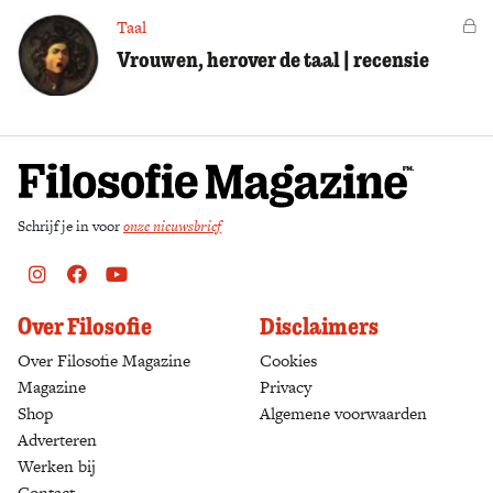
Taal
Vo
Vrouwen, herover de taal | recensie
Schrijf je in voor
onze nieuwsbrief
Instagram
Facebook
Youtube
Over Filosofie
Disclaimers
Over Filosofie Magazine
Cookies
Magazine
Privacy
Shop
(opens in a new tab)
Algemene voorwaarden
Adverteren
Werken bij
Contact