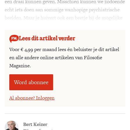
een draai kunnen geven. Misschien kunnen we zodoende
echt iets doen aan sommige wanhopige psychiatrische
beelden. Maar je huivert ook een beetje bij de mogelijke
uitwassen van DBS.
Lees dit artikel verder
Voor € 4,99 per maand lees én beluister je dit artikel
en alle andere online artikelen van Filosofie
Magazine.
Word abonnee
Al abonnee? Inloggen
Bert Keizer