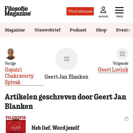
Word abonnee
Menu
Account
Magazine
Nieuwsbrief
Podcast
Shop
Events
Vorige
Volgende
Gayatri
Geert Lovink
Chakravorty
Geert Jan Blanken
Spivak
Artikelen geschreven door Geert Jan
Blanken
Vo
Heb lief. Word jezelf