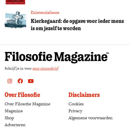
Zoek
Existentialisme
Kierkegaard: de opgave voor ieder mens
is om jezelf te worden
Schrijf je in voor
onze nieuwsbrief
Instagram
Facebook
Youtube
Over Filosofie
Disclaimers
Over Filosofie Magazine
Cookies
Magazine
Privacy
Shop
(opens in a new tab)
Algemene voorwaarden
Adverteren