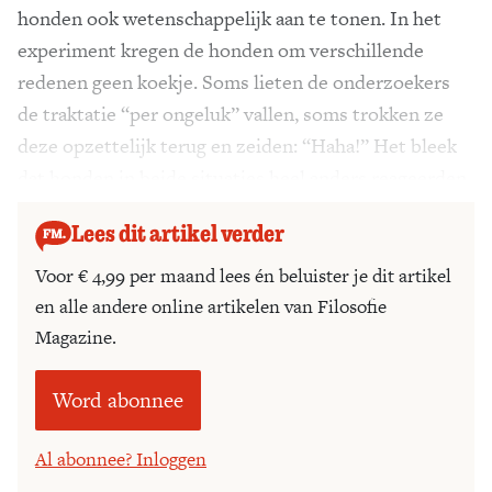
honden ook wetenschappelijk aan te tonen. In het
experiment kregen de honden om verschillende
redenen geen koekje. Soms lieten de onderzoekers
de traktatie “per ongeluk” vallen, soms trokken ze
deze opzettelijk terug en zeiden: “Haha!” Het bleek
dat honden in beide situaties heel anders reageerden.
Lees dit artikel verder
Voor € 4,99 per maand lees én beluister je dit artikel
en alle andere online artikelen van Filosofie
Magazine.
Word abonnee
Al abonnee? Inloggen