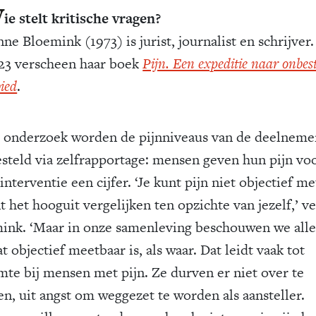
W
ie stelt kritische vragen?
ne Bloemink (1973) is jurist, journalist en schrijver.
23 verscheen haar boek
Pijn. Een expeditie naar onbe
ied
.
t onderzoek worden de pijnniveaus van de deelneme
esteld via zelfrapportage: mensen geven hun pijn vo
interventie een cijfer. ‘Je kunt pijn niet objectief me
t het hooguit vergelijken ten opzichte van jezelf,’ ve
ink. ‘Maar in onze samenleving beschouwen we all
t objectief meetbaar is, als waar. Dat leidt vaak tot
mte bij mensen met pijn. Ze durven er niet over te
en, uit angst om weggezet te worden als aansteller.