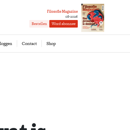
Filosofie Magazine
08-2026
Bestellen
Word abonnee
ofie
Word abonnee
loggen
Contact
Shop