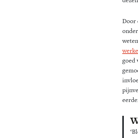
Door d
onder
weten
werk
goed v
gemoe
invloe
pijnv
eerde
‘B