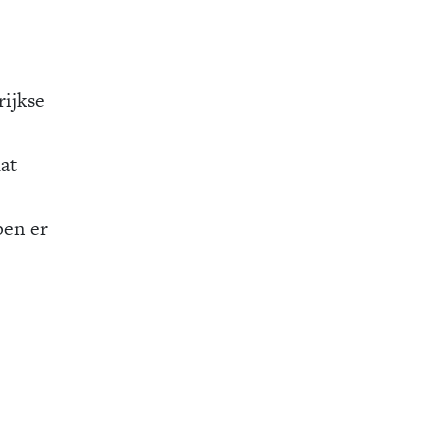
rijkse
at
ben er