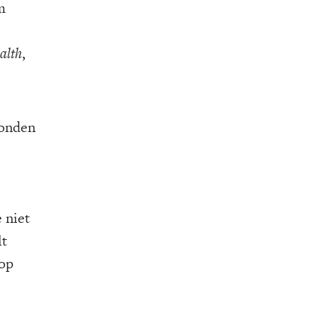
m
alth
,
bonden
e niet
lt
 op