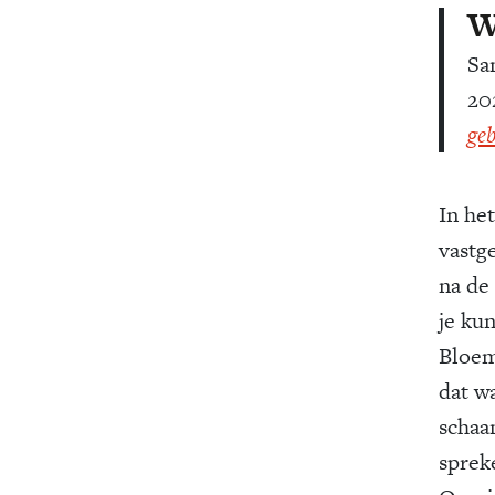
San
20
geb
In he
vastg
na de 
je kun
Bloem
dat wa
schaa
sprek