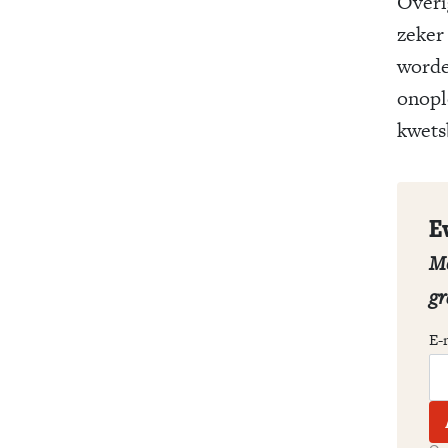
Overi
zeker 
worde
onopl
kwets
E
Me
gr
E-