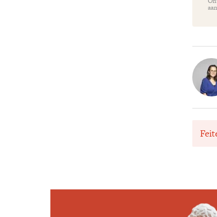
Ont
aan
Feit