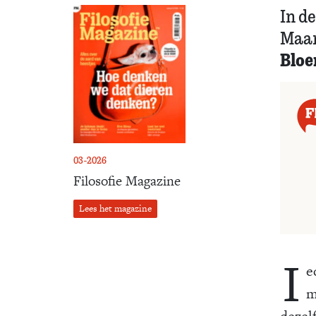
In de
Maar 
Blo
03-2026
Filosofie Magazine
Lees het magazine
I
e
m
dezel