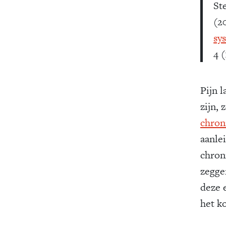
St
(20
sy
4 (
Pijn 
zijn, 
chron
aanle
chroni
zeggen
deze e
het k