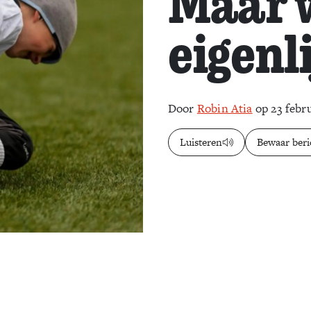
Maar w
eigenli
Door
Robin Atia
op 23 febr
Luisteren
Bewaar beri