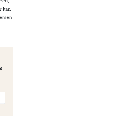
ren,
r kan
lemen
de