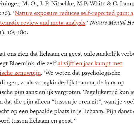
eininger, M. O., J. P. Nitschke, M.P. White & C. Lam
26). ‘
Nature exposure reduces self-reported pain: a
stematic review and meta-analysis
.’
Nature Mental He
1), 165-180.
laat ons zien dat lichaam en geest onlosmakelijk ver
zegt Bloemink, die zelf
al vijftien jaar kampt met
ische zenuwpijn
. ‘We weten dat psychologische
idingen, zoals vroegkinderlijk trauma, de kans op
sche pijn aanzienlijk vergroten. Tegelijkertijd kun j
 dat die pijn alleen “tussen je oren zit”, want je voe
cht op een bepaalde plaats in je lichaam. Pijn danst
oord tussen lichaam en geest.’