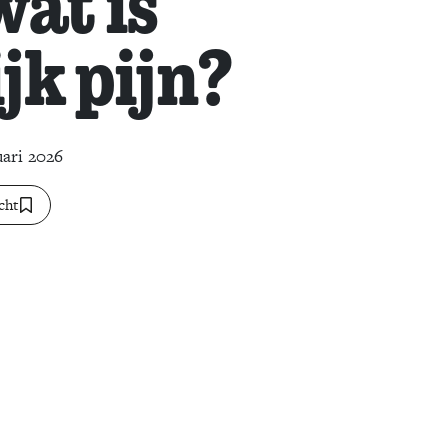
at is
jk pijn?
uari 2026
cht