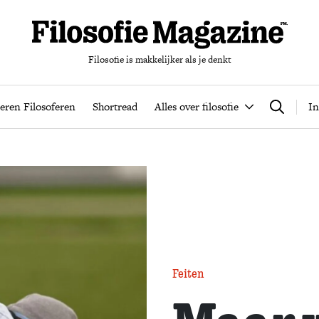
Filosofie is makkelijker als je denkt
nten
Podcast
Leren Filosoferen
Shortread
Alles over filos
eren Filosoferen
Shortread
Alles over filosofie
In
Zoeken
Feiten