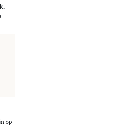
k.
e
jn op