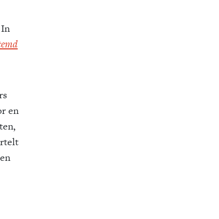
 In
stemd
rs
or en
ten,
rtelt
een