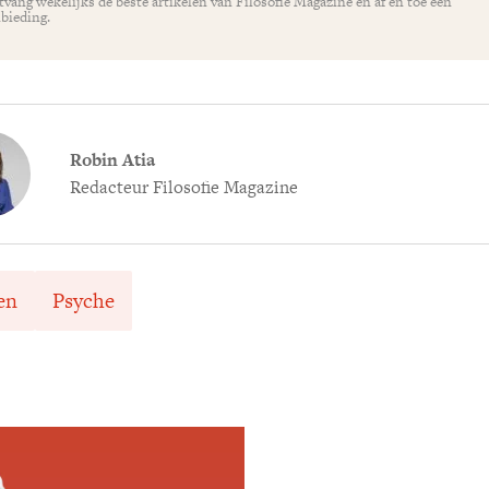
vang wekelijks de beste artikelen van Filosofie Magazine en af en toe een
bieding.
Robin Atia
Redacteur Filosofie Magazine
en
Psyche