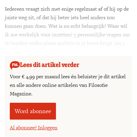
Iedereen vraagt zich met enige regelmaat af of hij op de
Zoek
juiste weg zit, of dat hij beter iets heel anders zou
kunnen gaan doen. Wat is nu echt belangrijk? Waar wil
ik me werkelijk voor inzetten? 5 persoonlijke vragen om
te bepalen welke plaats ambitie in je leven krijgt (en 5
adviezen).
Lees dit artikel verder
Voor € 4,99 per maand lees én beluister je dit artikel
en alle andere online artikelen van Filosofie
Magazine.
Word abonnee
Al abonnee? Inloggen