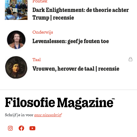
Politiek
Dark Enlightenment: de theorie achter
Trump | recensie
Onderwijs
Levenslessen: geef je fouten toe
Taal
Vo
Vrouwen, herover de taal | recensie
Schrijf je in voor
onze nieuwsbrief
Instagram
Facebook
Youtube