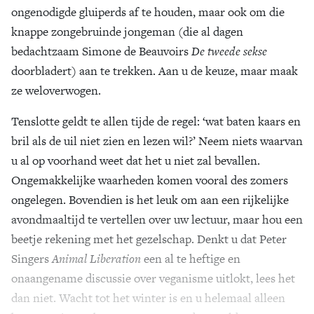
ongenodigde gluiperds af te houden, maar ook om die
knappe zongebruinde jongeman (die al dagen
bedachtzaam Simone de Beauvoirs
De tweede sekse
doorbladert) aan te trekken. Aan u de keuze, maar maak
ze weloverwogen.
Tenslotte geldt te allen tijde de regel: ‘wat baten kaars en
bril als de uil niet zien en lezen wil?’ Neem niets waarvan
u al op voorhand weet dat het u niet zal bevallen.
Ongemakkelijke waarheden komen vooral des zomers
ongelegen. Bovendien is het leuk om aan een rijkelijke
avondmaaltijd te vertellen over uw lectuur, maar hou een
beetje rekening met het gezelschap. Denkt u dat Peter
Singers
Animal Liberation
een al te heftige en
onaangename discussie over veganisme uitlokt, lees het
dan niet. Wacht tot het winter is en u helemaal alleen