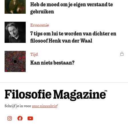
Heb de moed om je eigen verstand te
gebruiken
Economie
7 tips om lui te worden van dichter en
filosoof Henk van der Waal
Tijd
Vo
Kan niets bestaan?
Schrijf je in voor
onze nieuwsbrief
Instagram
Facebook
Youtube